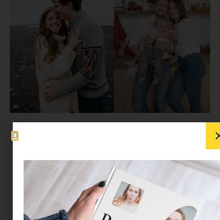
Gyerek nélkül boldogabb vagy. Ez nem
vélemény, hanem adat. A legfrissebb, 2024-
2025-ös kutatások megerősítik: a gyermektelen
felnőttek általában elégedettebbek az életükkel,
mint a szülők. Több szabadidejük van, jobban
alszanak, kevesebb a napi stresszük, és
pénzügyileg is stabilabbak.