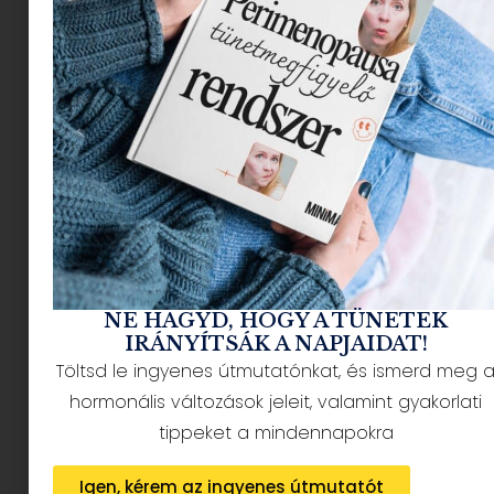
De mielőtt bárki is úgy érezné, hogy ez egy
támadás a szülők ellen – épp ellenkezőleg, hiszen
nekem is van 2. Egyszerűen a jelenlegi társadalmi
és politikai rendszerek nem teszik lehetővé, hogy
szülőként boldog legyél.
Közegészségügyi válság
lett a szülői létből
2025-ben az amerikai tisztifőorvos (Surgeon
NE HAGYD, HOGY A TÜNETEK
General) hivatalosan is közegészségügyi
IRÁNYÍTSÁK A NAPJAIDAT!
válságnak minősítette a szülői stresszt. Ennek
Töltsd le ingyenes útmutatónkat, és ismerd meg 
semmi köze, ahhoz, hogy szülőként mentálisan
hormonális változások jeleit, valamint gyakorlati
labilis lennél, egyszerűen a rendszer
tippeket a mindennapokra
cserbenhagy.
Igen, kérem az ingyenes útmutatót