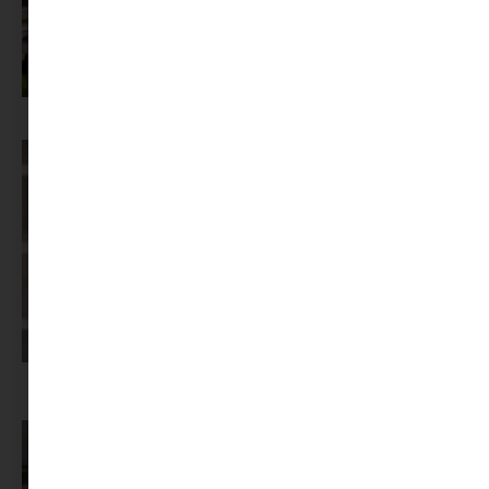
Az X-akták megkapta a saját LEGO-szettjét
Képernyőidő a nyári szünet után: hogyan lehet veszekedés nélkül új
szabályokat bevezetni?