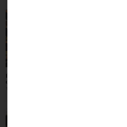
Évente több mint egy hét megy el vásárlásra –
de nem ez, ami igazán fárasztó
Tovább olvasom »