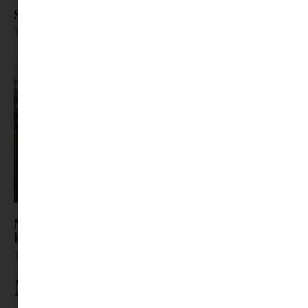
Sorozat nézés egyenlő öngondoskodás?
Tovább olvasom »
Már a szabadság sem pihentet? – Ezért vagyunk
képtelenek kikapcsolni a nyaraláson
Tovább olvasom »
Ne maradj le rólunk