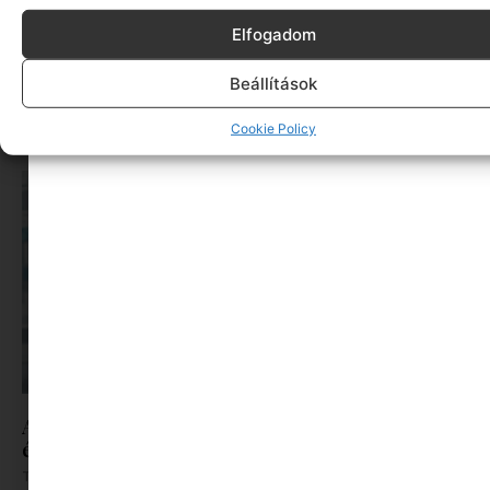
Elfogadom
A dolgozók 94 százaléka fáradtságról számol be,
Beállítások
mégis alig kérünk segítséget
Tovább olvasom »
Cookie Policy
A szülők 88%-a érzi a nyári szünetet pénzügyi és
érzelmi nyomásnak, pedig lenne rá megoldás
Tovább olvasom »