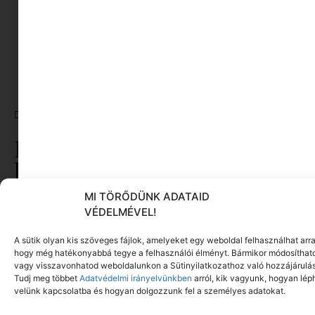
American Time Use Survey Summary
GKI Gazdaságkutató Zrt.: Jó gondolat, rossz
kivitelezés – A CSOK hatásai
Click to accept marketing cookies and enable
this content
CÍMKÉK:
SZÜLŐI BOLDOGSÁG
,
SZÜLŐI KIÉGÉS
Ez is érdekelhet ebből a
kategóriából
MI TÖRŐDÜNK ADATAID
VÉDELMÉVEL!
A sütik olyan kis szöveges fájlok, amelyeket egy weboldal felhasználhat arra
hogy még hatékonyabbá tegye a felhasználói élményt. Bármikor módosíthat
vagy visszavonhatod weboldalunkon a Sütinyilatkozathoz való hozzájárulás
Tudj meg többet
Adatvédelmi irányelvünkben
arról, kik vagyunk, hogyan lép
velünk kapcsolatba és hogyan dolgozzunk fel a személyes adatokat.