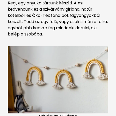
Regi, egy anyuka társunk készíti. A mi
kedvencünk ez a szivárvány girland, natúr
kötélből, és Öko-Tex fonalból, fagyöngyökből
készült. Tedd az ágy fölé, vagy csak simán a falra,
egyből jobb kedvre fog mindenki derülni, aki
belép a szobába.