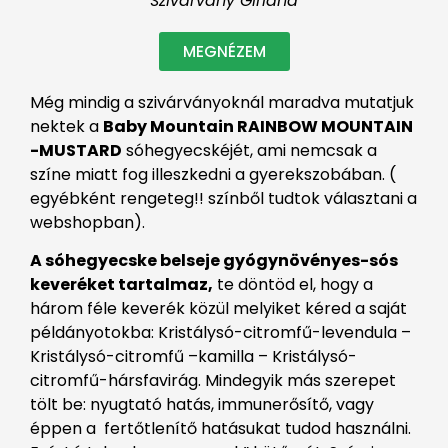
Szivárvány Girland
MEGNÉZEM
Még mindig a szivárványoknál maradva mutatjuk
nektek a
Baby Mountain RAINBOW MOUNTAIN
-MUSTARD
sóhegyecskéjét, ami nemcsak a
színe miatt fog illeszkedni a gyerekszobában. (
egyébként rengeteg!! színből tudtok választani a
webshopban).
A sóhegyecske belseje gyógynövényes-sós
keveréket tartalmaz,
te döntöd el, hogy a
három féle keverék közül melyiket kéred a saját
példányotokba: Kristálysó-citromfű-levendula –
Kristálysó-citromfű –kamilla – Kristálysó-
citromfű-hársfavirág. Mindegyik más szerepet
tölt be: nyugtató hatás, immunerősítő, vagy
éppen a fertőtlenítő hatásukat tudod használni.