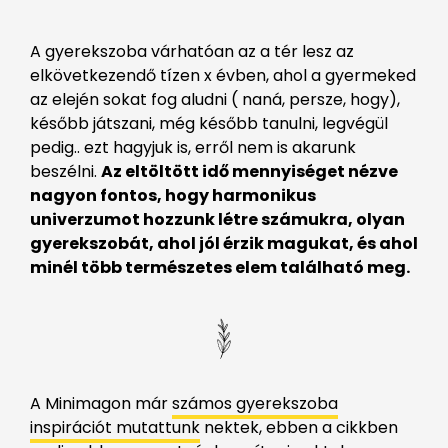
A gyerekszoba várhatóan az a tér lesz az
elkövetkezendő tízen x évben, ahol a gyermeked
az elején sokat fog aludni ( naná, persze, hogy),
később játszani, még később tanulni, legvégül
pedig.. ezt hagyjuk is, erről nem is akarunk
beszélni.
Az eltöltött idő mennyiséget nézve
nagyon fontos, hogy harmonikus
univerzumot hozzunk létre számukra, olyan
gyerekszobát, ahol jól érzik magukat, és ahol
minél több természetes elem található meg.
A Minimagon már
számos gyerekszoba
inspirációt mutattunk
nektek, ebben a cikkben