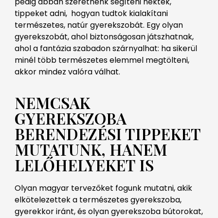
pedig abban szeretnénk segíteni nektek,
tippeket adni, hogyan tudtok kialakítani
természetes, natúr gyerekszobát. Egy olyan
gyerekszobát, ahol biztonságosan játszhatnak,
ahol a fantázia szabadon szárnyalhat: ha sikerül
minél több természetes elemmel megtölteni,
akkor mindez valóra válhat.
NEMCSAK
GYEREKSZOBA
BERENDEZÉSI TIPPEKET
MUTATUNK, HANEM
LELŐHELYEKET IS
Olyan magyar tervezőket fogunk mutatni, akik
elkötelezettek a természetes gyerekszoba,
gyerekkor iránt, és olyan gyerekszoba bútorokat,