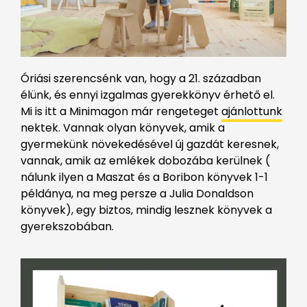
Óriási szerencsénk van, hogy a 21. században
élünk, és ennyi izgalmas gyerekkönyv érhető el.
Mi is itt a Minimagon már rengeteget
ajánlottunk
nektek. Vannak olyan könyvek, amik a
gyermekünk növekedésével új gazdát keresnek,
vannak, amik az emlékek dobozába kerülnek (
nálunk ilyen a Maszat és a Boribon könyvek 1-1
példánya, na meg persze a Julia Donaldson
könyvek), egy biztos, mindig lesznek könyvek a
gyerekszobában.