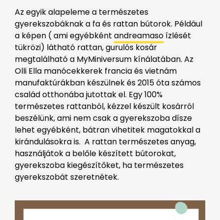
Az egyik alapeleme a természetes
gyerekszobáknak a fa és rattan bútorok. Például
a képen ( ami egyébként
andreamaso
ízlését
tükrözi) látható rattan, gurulós kosár
megtalálható a MyMiniversum kínálatában. Az
Olli Ella manócekkerek francia és vietnám
manufaktúrákban készülnek és 2015 óta számos
család otthonába jutottak el. Egy 100%
természetes rattanból, kézzel készült kosárról
beszélünk, ami nem csak a gyerekszoba dísze
lehet egyébként, bátran vihetitek magatokkal a
kirándulásokra is. A rattan természetes anyag,
használjátok a belőle készített bútorokat,
gyerekszoba kiegészítőket, ha természetes
gyerekszobát szeretnétek.