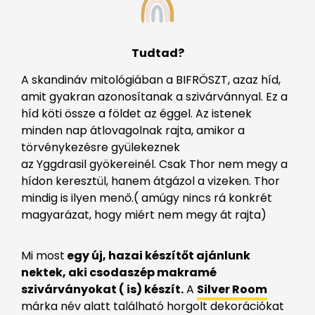
Tudtad?
A skandináv mitológiában a BIFRÖSZT, azaz híd,
amit gyakran azonosítanak a szivárvánnyal. Ez a
híd köti össze a földet az éggel. Az istenek
minden nap átlovagolnak rajta, amikor a
törvénykezésre gyülekeznek
az Yggdrasil gyökereinél. Csak Thor nem megy a
hídon keresztül, hanem átgázol a vizeken. Thor
mindig is ilyen menő.( amúgy nincs rá konkrét
magyarázat, hogy miért nem megy át rajta)
Mi most
egy új, hazai készítőt ajánlunk
nektek, aki csodaszép makramé
szivárványokat ( is) készít.
A
Silver Room
márka név alatt található horgolt dekorációkat