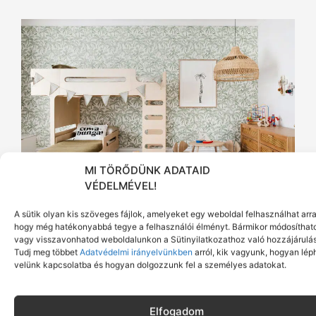
MI TÖRŐDÜNK ADATAID
VÉDELMÉVEL!
Forrás: threebirdsrenovation
A sütik olyan kis szöveges fájlok, amelyeket egy weboldal felhasználhat arra
hogy még hatékonyabbá tegye a felhasználói élményt. Bármikor módosíthat
Nálunk Magyarországon is találtok ilyen cuki
vagy visszavonhatod weboldalunkon a Sütinyilatkozathoz való hozzájárulás
Tudj meg többet
Adatvédelmi irányelvünkben
arról, kik vagyunk, hogyan lép
egérfüles asztal és szék
szettet a
velünk kapcsolatba és hogyan dolgozzunk fel a személyes adatokat.
MyMiniversumnál
. A natúr színben készült szett
tökéletes kiegészítője a természetes
gyerekszobáknak. Kőrisfából készül az asztal, a
Elfogadom