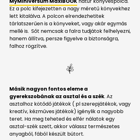
MyMiniversum MaxiBOOK
natúr könyvespolca.
Ez a polc kifejezetten a nagy méretű könyvekhez
lett kitalálva. A polcon elrendezhetitek
tárlatszerűen is a könyveket, vagy akár egymás
mellé is. Sőt nemcsak a falra tudjátok felhelyezni,
hanem állítva, persze figyelve a biztonságra,
falhoz rögzítve.
Másik nagyon fontos eleme a
gyerekszobának az asztal és a szék
. Az
asztalhoz kötődő játékok ( pl szerepjátékok, vagy
kreatív, kézműves játékok) igénylik a nagyobb
teret. Ha meg teheted és elfér nálatok egy
asztal-szék szett, akkor válassz természetes
anyagból, fából készült bútort.