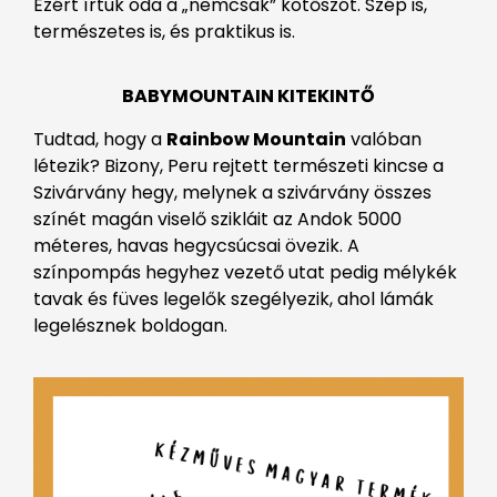
Ezért írtuk oda a „nemcsak” kötőszót. Szép is,
természetes is, és praktikus is.
BABYMOUNTAIN KITEKINTŐ
Tudtad, hogy a
Rainbow Mountain
valóban
létezik? Bizony, Peru rejtett természeti kincse a
Szivárvány hegy, melynek a szivárvány összes
színét magán viselő szikláit az Andok 5000
méteres, havas hegycsúcsai övezik. A
színpompás hegyhez vezető utat pedig mélykék
tavak és füves legelők szegélyezik, ahol lámák
legelésznek boldogan.