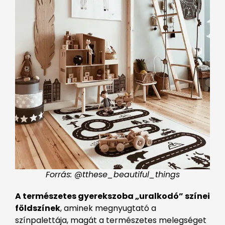
Forrás: @tthese_beautiful_things
A természetes gyerekszoba „uralkodó” színei
földszínek
, aminek megnyugtató a
színpalettája, magát a természetes melegséget