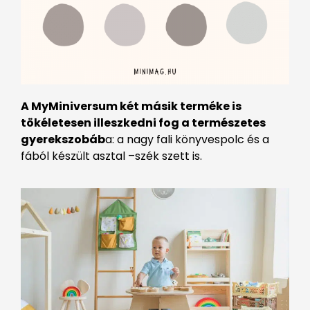
A MyMiniversum két másik terméke is
tökéletesen illeszkedni fog a természetes
gyerekszobáb
a: a nagy fali könyvespolc és a
fából készült asztal –szék szett is.