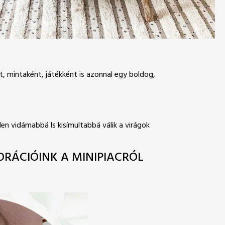
t, mintaként, játékként is azonnal egy boldog,
den vidámabbá ls kisímultabbá válik a virágok
ORÁCIÓINK A MINIPIACRÓL