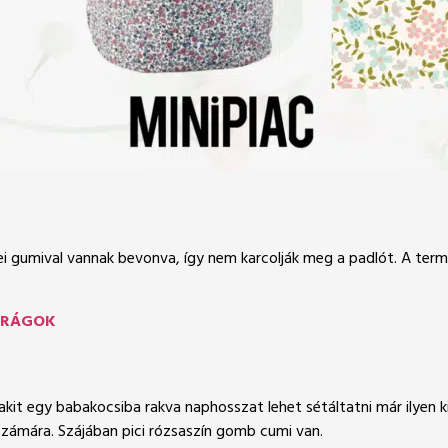
ei gumival vannak bevonva, így nem karcolják meg a padlót. A termé
IRÁGOK
akit egy babakocsiba rakva naphosszat lehet sétáltatni már ilyen kic
zámára. Szájában pici rózsaszín gomb cumi van.