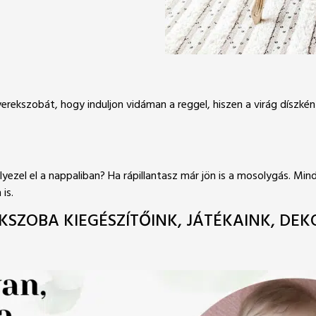
erekszobát, hogy induljon vidáman a reggel, hiszen a virág díszkén
lyezel el a nappaliban? Ha rápillantasz már jön is a mosolygás. Min
is.
SZOBA KIEGÉSZÍTŐINK, JÁTÉKAINK, DEK