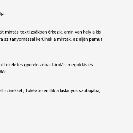
ja.
át mintás textilzsákban érkezik, amin van hely a kis
ra szitanyomással kerülnek a minták, az alján pamut
al tökéletes gyerekszobai tárolási megoldás és
ló!
zínekkel , tökéetesen illik a kislányok szobájába,