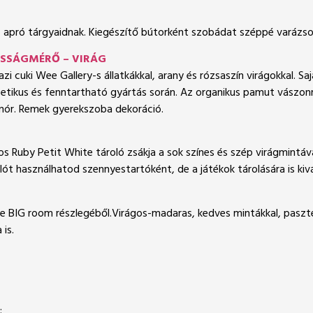
 apró tárgyaidnak. Kiegészítő bútorként szobádat széppé varázsol
ASSÁGMÉRŐ – VIRÁG
i cuki Wee Gallery-s állatkákkal, arany és rózsaszín virágokkal. Saj
ül etikus és fenntartható gyártás során. Az organikus pamut vászon
sinór. Remek gyerekszoba dekoráció.
s Ruby Petit White tároló zsákja a sok színes és szép virágmintáv
t használhatod szennyestartóként, de a játékok tárolására is kivá
BIG room részlegéből.Virágos-madaras, kedves mintákkal, pasztell s
is.
: