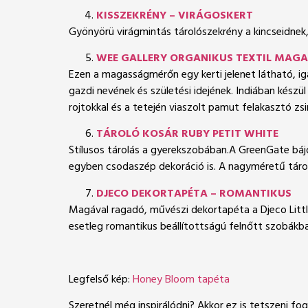
KISSZEKRÉNY – VIRÁGOSKERT
Gyönyörü virágmintás tárolószekrény a kincseidnek,
WEE GALLERY ORGANIKUS TEXTIL MAG
Ezen a magasságmérőn egy kerti jelenet látható, igaz
gazdi nevének és születési idejének. Indiában kész
rojtokkal és a tetején viaszolt pamut felakasztó z
TÁROLÓ KOSÁR RUBY PETIT WHITE
Stílusos tárolás a gyerekszobában.A GreenGate bájo
egyben csodaszép dekoráció is. A nagyméretű tároló
DJECO DEKORTAPÉTA – ROMANTIKUS
Magával ragadó, művészi dekortapéta a Djeco Little 
esetleg romantikus beállítottságú felnőtt szobákba 
Legfelső kép:
Honey Bloom tapéta
Szeretnél még inspirálódni? Akkor ez is tetszeni fog