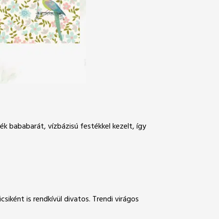
k bababarát, vízbázisú festékkel kezelt, így
siként is rendkívül divatos. Trendi virágos