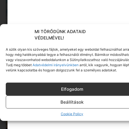
MI TÖRŐDÜNK ADATAID
VÉDELMÉVEL!
A sütik olyan kis szöveges fájlok, amelyeket egy weboldal felhasználhat arra
A szülők 88%-a érzi a nyári szünetet pénzügyi és
hogy még hatékonyabbá tegye a felhasználói élményt. Bármikor módosíthat
érzelmi nyomásnak, pedig lenne rá megoldás
vagy visszavonhatod weboldalunkon a Sütinyilatkozathoz való hozzájárulás
Tovább olvasom »
Tudj meg többet
Adatvédelmi irányelvünkben
arról, kik vagyunk, hogyan lép
velünk kapcsolatba és hogyan dolgozzunk fel a személyes adatokat.
Elfogadom
Beállítások
Cookie Policy