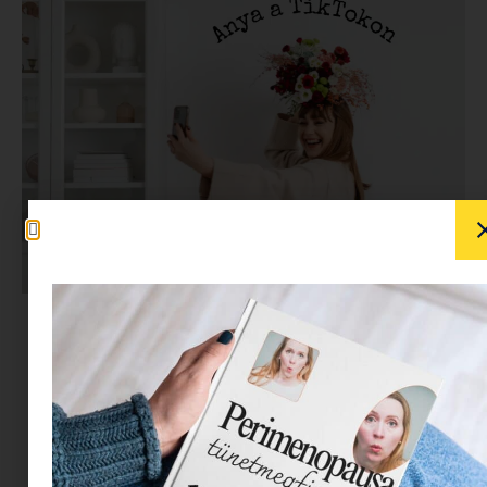
Ti hogy vagytok a
TikTokkal? Ismeritek,
használjátok, szeretitek?