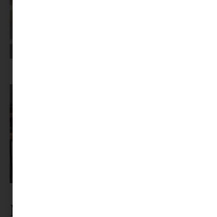
Képernyőidő a nyári szünet után: hogyan lehet veszekedés nélkül új
szabályokat bevezetni?
Pszichológus keresése az interneten: mire figyelj döntés előtt?
Nézz körül a