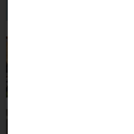
A dolgozók 94 százaléka fáradtságról számol be, mégis alig kérünk
segítséget
Az X-akták megkapta a saját LEGO-szettjét