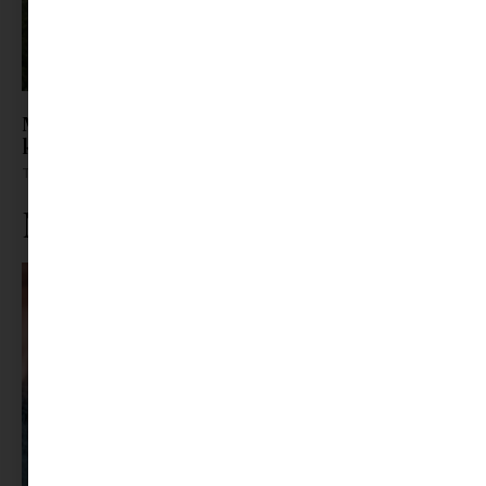
Már a szabadság sem pihentet? – Ezért vagyunk
képtelenek kikapcsolni a nyaraláson
Tovább olvasom »
Ne maradj le rólunk