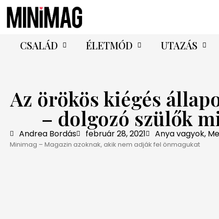
CSALÁD
ÉLETMÓD
UTAZÁS
Az örökös kiégés állap
– dolgozó szülők m
Andrea Bordás
február 28, 2021
Anya vagyok
,
Men
Minimag – Magazin azoknak, akik nem adják fel önmagukat