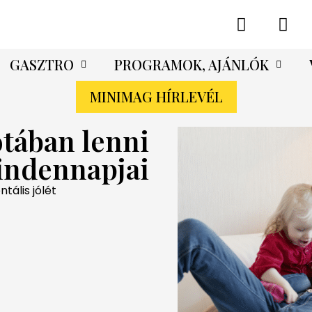
GASZTRO
PROGRAMOK, AJÁNLÓK
MINIMAG HÍRLEVÉL
otában lenni
indennapjai
tális jólét