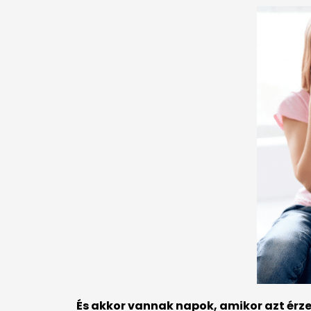
És akkor vannak napok, amikor azt érze