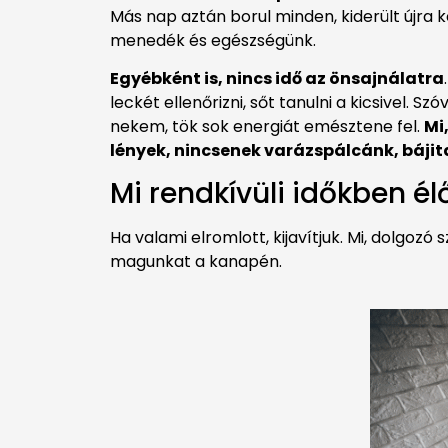
Más nap aztán borul minden, kiderült újra 
menedék és egészségünk.
Egyébként is, nincs idő az önsajnálatra
leckét ellenőrizni, sőt tanulni a kicsivel. 
nekem, tök sok energiát emésztene fel.
Mi
lények, nincsenek varázspálcánk, báji
Mi rendkívüli időkben é
Ha valami elromlott, kijavítjuk. Mi, dolgozó
magunkat a kanapén.