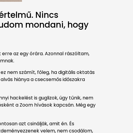
értelmű. Nincs
 tudom mondani, hogy
 erre az egy órára. Azonnal rászóltam,
omnak.
 nem számít, főleg, ha digitális oktatás
 alvás hiánya a csecsemős időszakra
yi hackelést is guglizok, úgy tűnik, nem
gyzésként a Zoom hívások kapcsán. Még egy
tosan azt csinálják, amit én. És
kezdeményezzenek velem, nem csodálom,