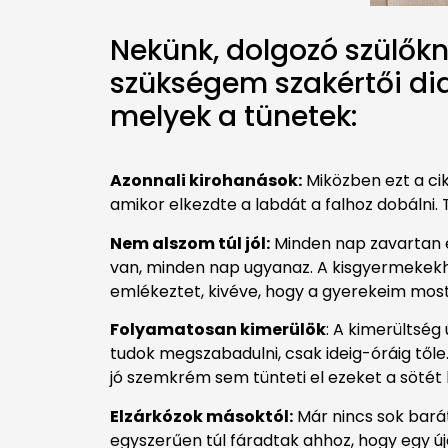
Nekünk, dolgozó szülőkn
szükségem szakértői d
melyek a tünetek:
Azonnali kirohanások:
Miközben ezt a cik
amikor elkezdte a labdát a falhoz dobálni
Nem alszom túl jól:
Minden nap zavartan é
van, minden nap ugyanaz. A kisgyermekekh
emlékeztet, kivéve, hogy a gyerekeim mos
Folyamatosan kimerülök
: A kimerültség
tudok megszabadulni, csak ideig-óráig tőle
jó szemkrém sem tünteti el ezeket a sötét 
Elzárkózok másoktól:
Már nincs sok barát
egyszerűen túl fáradtak ahhoz, hogy egy