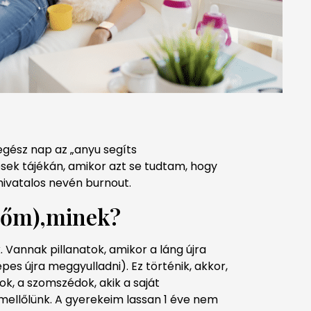
egész nap az „anyu segíts
sek tájékán, amikor azt se tudtam, hogy
 hivatalos nevén burnout.
dőm),minek?
 Vannak pillanatok, amikor a láng újra
pes újra meggyulladni). Ez történik, akkor,
k, a szomszédok, akik a saját
ellőlünk. A gyerekeim lassan 1 éve nem