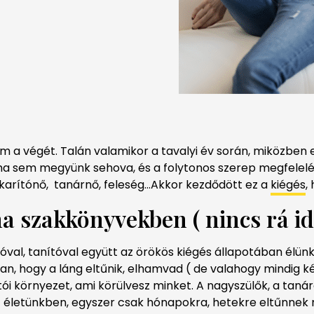
m a végét. Talán valamikor a tavalyi év során, miközben 
 ma sem megyünk sehova, és a folytonos szerep megfelelé
akarítónő, tanárnő, feleség…Akkor kezdődött ez a
kiégés
,
 szakkönyvekben ( nincs rá i
al, tanítóval együtt az örökös kiégés állapotában élünk.
van, hogy a láng eltűnik, elhamvad ( de valahogy mindig ké
i környezet, ami körülvesz minket. A nagyszülők, a tanáro
 életünkben, egyszer csak hónapokra, hetekre eltűnnek m