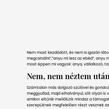
Nem most kezdődött, és nem is igazán láto
megcsinálni”,”anyu mi lesz az ebéd”, anyu
most éppen mi vagyok: anya, vállalkozó, t
Nem, nem néztem utána
Számtalan más dolgozó szülővel és gondozóv
meggyullad, majd elhalványul, sőt olyan is 
amikor eltűnik mellőlünk mindaz a támogató
szerepüknek megfelelően részt vesznek az