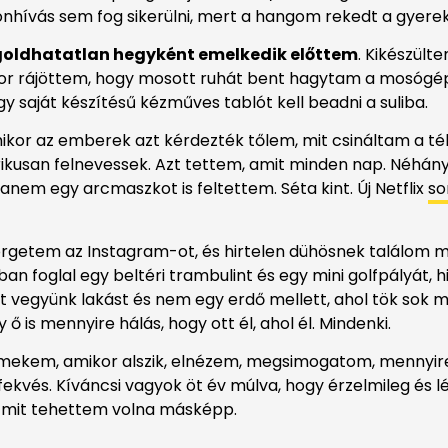
hívás sem fog sikerülni, mert a hangom rekedt a gyereke
goldhatatlan hegyként emelkedik előttem
. Kikészült
Amikor rájöttem, hogy mosott ruhát bent hagytam a mosóg
 saját készítésű kézműves tablót kell beadni a suliba.
mikor az emberek azt kérdezték tőlem, mit csináltam a té
ikusan felnevessek. Azt tettem, amit minden nap. Néhány
nem egy arcmaszkot is feltettem. Séta kint. Új Netflix
so
örgetem az Instagram-ot, és hirtelen dühösnek találom
foglal egy beltéri trambulint és egy mini golfpályát, hisz
itt vegyünk lakást és nem egy erdő mellett, ahol tök sok mi
ő is mennyire hálás, hogy ott él, ahol él. Mindenki.
ermekem, amikor alszik, elnézem, megsimogatom, mennyir
efekvés. Kíváncsi vagyok öt év múlva, hogy érzelmileg és 
És mit tehettem volna másképp.