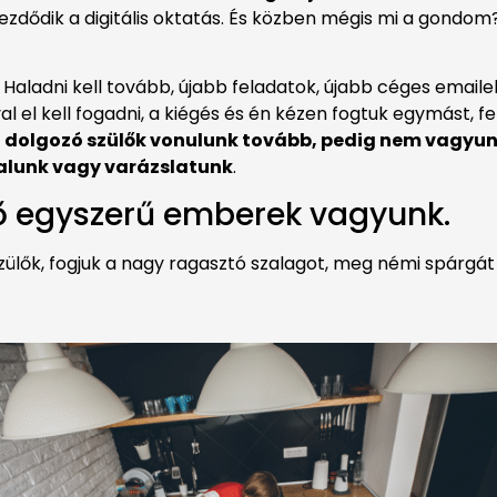
kezdődik a digitális oktatás. És közben mégis mi a gondom
. Haladni kell tovább, újabb feladatok, újabb céges emailek
Szóval el kell fogadni, a kiégés és én kézen fogtuk egymást
, dolgozó szülők vonulunk tovább, pedig nem vagyu
talunk vagy varázslatunk
.
lő egyszerű emberek vagyunk.
 szülők, fogjuk a nagy ragasztó szalagot, meg némi spárgát 