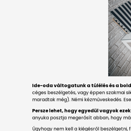
Ide-oda váltogatunk a túlélés és a bol
céges beszélgetés, vagy éppen szakmai siker
maradtak még). Némi kézműveskedés. Esetle
Persze lehet, hogy egyedül vagyok ezek
anyuka posztja megerősít abban, hogy más 
Úgyhogy nem kell a kiégésről beszélgetni, 