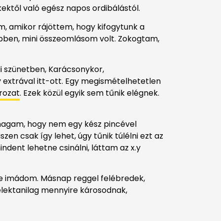
ktől való egész napos ordibálástól.
em, amikor rájöttem, hogy kifogytunk a
épben, mini összeomlásom volt. Zokogtam,
li szünetben, Karácsonykor,
 extrával itt-ott. Egy megismételhetetlen
rozat
. Ezek közül egyik sem tűnik elégnek.
 magam, hogy nem egy kész pincével
en csak így lehet, úgy tűnik túlélni ezt az
ndent lehetne csinálni, láttam az x.y
e imádom. Másnap reggel felébredek,
lélektanilag mennyire károsodnak,