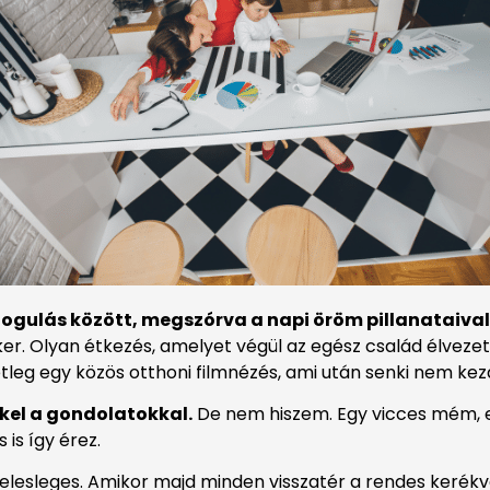
dogulás között, megszórva a napi öröm pillanataival
. Olyan étkezés, amelyet végül az egész család élvezett. 
g egy közös otthoni filmnézés, ami után senki nem kezd e
kel a gondolatokkal.
De nem hiszem. Egy vicces mém, e
is így érez.
felesleges. Amikor majd minden visszatér a rendes kerékv