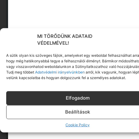
MI TÖRŐDÜNK ADATAID
VÉDELMÉVEL!
A sütik olyan kis szöveges fájlok, amelyeket egy weboldal felhasználhat arra
hogy még hatékonyabbá tegye a felhasználói élményt. Bármikor módosíthat
vagy visszavonhatod weboldalunkon a Sütinyilatkozathoz való hozzájárulás
A dolgozók 94 százaléka fáradtságról számol be,
Tudj meg többet
Adatvédelmi irányelvünkben
arról, kik vagyunk, hogyan lép
mégis alig kérünk segítséget
velünk kapcsolatba és hogyan dolgozzunk fel a személyes adatokat.
Tovább olvasom »
Elfogadom
Beállítások
Cookie Policy