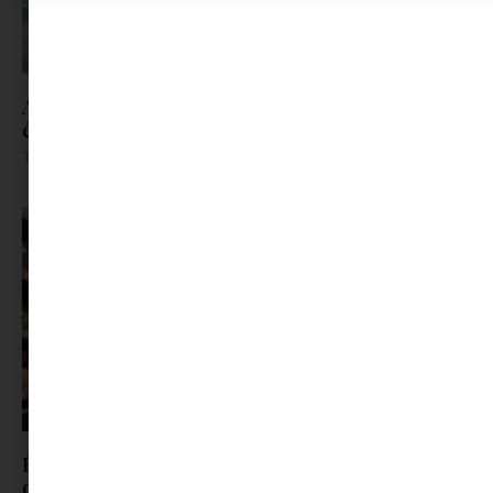
A szülők 88%-a érzi a nyári szünetet pénzügyi és
érzelmi nyomásnak, pedig lenne rá megoldás
Tovább olvasom »
Évente több mint egy hét megy el vásárlásra –
de nem ez, ami igazán fárasztó