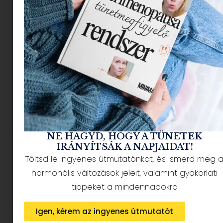
legfélelmetesebb függősége, mert
teljesen
normalizálódott
. Senki nem fog intervenciót
tartani a nappalidban, mert túl sokat nézted a
híreket. Sőt, még büszkének is érzed magad,
mert „tájékozott” vagy. Valójában azonban nem
tájékozódsz, hanem éppen szétforgácsolod a
mentális egészségedet.
NE HAGYD, HOGY A TÜNETEK
IRÁNYÍTSÁK A NAPJAIDAT!
Töltsd le ingyenes útmutatónkat, és ismerd meg 
hormonális változások jeleit, valamint gyakorlati
tippeket a mindennapokra
Igen, kérem az ingyenes útmutatót