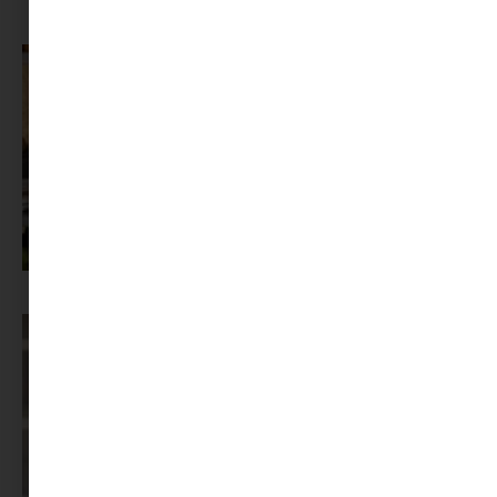
segítséget
Az X-akták megkapta a saját LEGO-szettjét