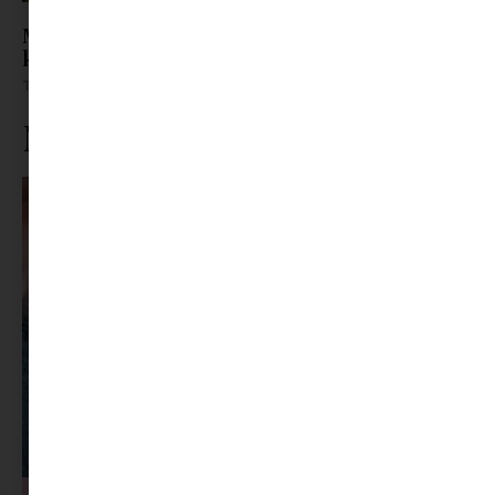
Már a szabadság sem pihentet? – Ezért vagyunk
képtelenek kikapcsolni a nyaraláson
Tovább olvasom »
Ne maradj le rólunk