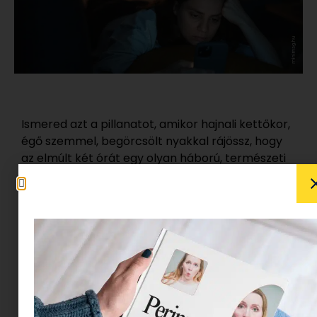
Ismered azt a pillanatot, amikor hajnali kettőkor,
égő szemmel, begörcsölt nyakkal rájössz, hogy
az elmúlt két órát egy olyan háború, természeti
katasztrófa vagy politikai válság híreinek
görgetésével töltötted, amire semmilyen
ráhatásod nincs? Ez a
doomscrolling
. Egy
transzszerű állapot, amiből úgy ébredsz fel,
mintha valaki leszívta volna az összes
energiádat, és csak a bűntudat maradt volna a
helyén.
A Reddit-felhasználók szerint ez a 21. század