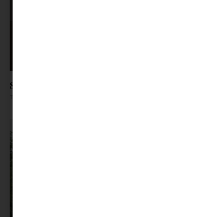
Sorozat nézés egyenlő öngondoskodás?
Tovább olvasom »