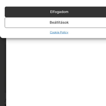
Elfogadom
Beállítások
Hová tűntek a normális nők?
Cookie Policy
Tovább olvasom »
A békés út: Egyezség és közös megegyezés a
válás során