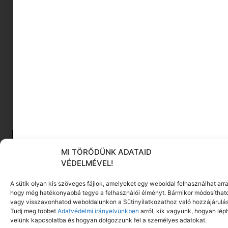
hanem az a csendes, megkérdőjelezhetetlen
belső bizonyosság, hogy végre
megérkeztünk a saját életünkbe.
Facebook
Reddit
LinkedIn
Ez is érdekelhet ebből a
kategóriából
MI TÖRŐDÜNK ADATAID
VÉDELMÉVEL!
A sütik olyan kis szöveges fájlok, amelyeket egy weboldal felhasználhat arra
hogy még hatékonyabbá tegye a felhasználói élményt. Bármikor módosíthat
vagy visszavonhatod weboldalunkon a Sütinyilatkozathoz való hozzájárulás
Tudj meg többet
Adatvédelmi irányelvünkben
arról, kik vagyunk, hogyan lép
velünk kapcsolatba és hogyan dolgozzunk fel a személyes adatokat.