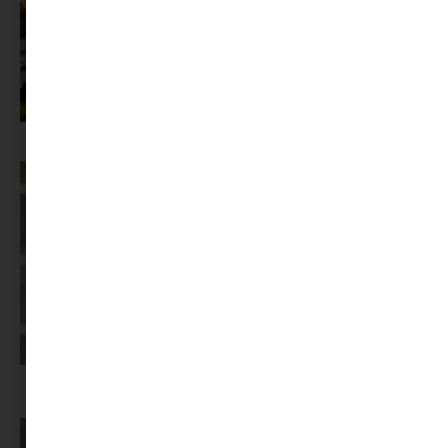
Az X-akták megkapta a saját LEGO-szettjét
Képernyőidő a nyári szünet után: hogyan lehet veszekedés nélkül új
szabályokat bevezetni?