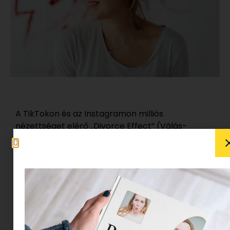
A TikTokon és az Instagramon milliós
nézettséget elérő „Divorce Effect” (
Válás
-
effektus) videók első pillantásra felszínes
trendnek tűnhetnek. A képlet egyszerű: az
„előtte” fotókon fáradt, nyúzott, idősebbnek tűnő
nők láthatók, míg az „utána” felvételeken mintha
tíz évet fiatalodtak volna, ragyognak,
kiegyensúlyozottak és energiával telik. Ez
azonban sokkal több egy jól megválasztott
filternél vagy egy új frizuránál.