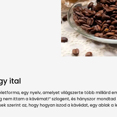
y ital
életforma, egy nyelv, amelyet világszerte több milliárd e
g nem ittam a kávémat!” szlogent, és hányszor mondtad k
k szerint az, hogy hogyan iszod a kávédat, egy ablak a l