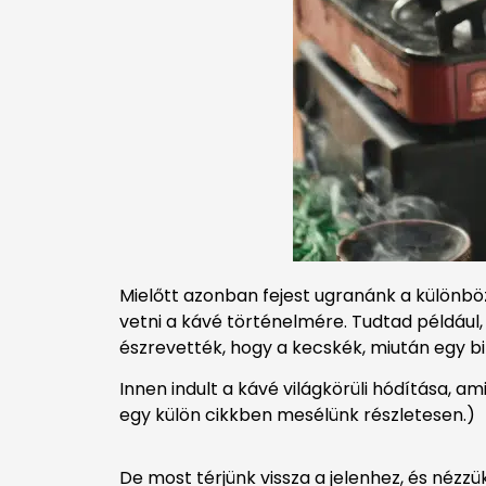
Mielőtt azonban fejest ugranánk a különbö
vetni a kávé történelmére. Tudtad például
észrevették, hogy a kecskék, miután egy b
Innen indult a kávé világkörüli hódítása, a
egy külön cikkben mesélünk részletesen.)
De most térjünk vissza a jelenhez, és nézzü