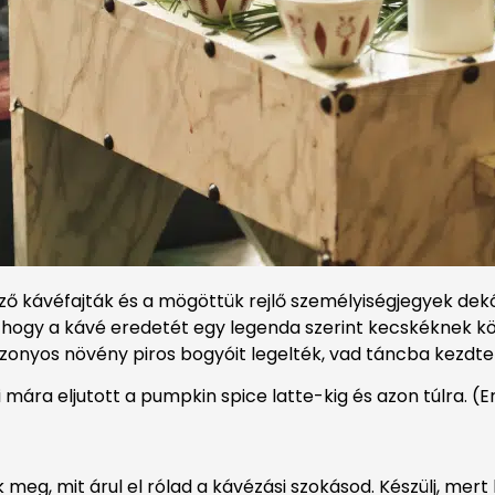
ző kávéfajták és a mögöttük rejlő személyiségjegyek dek
, hogy a kávé eredetét egy legenda szerint kecskéknek k
izonyos növény piros bogyóit legelték, vad táncba kezdte
mi mára eljutott a pumpkin spice latte-kig és azon túlra. 
k meg, mit árul el rólad a kávézási szokásod. Készülj, me