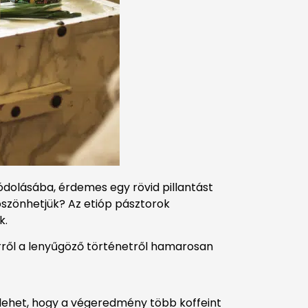
ódolásába, érdemes egy rövid pillantást
öszönhetjük? Az etióp pásztorok
k.
(Erről a lenyűgöző történetről hamarosan
rt lehet, hogy a végeredmény több koffeint