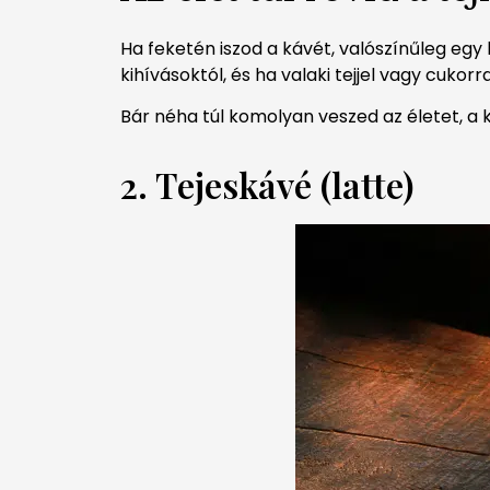
Ha feketén iszod a kávét, valószínűleg egy
kihívásoktól, és ha valaki tejjel vagy cukorr
Bár néha túl komolyan veszed az életet, a k
2. Tejeskávé (latte)