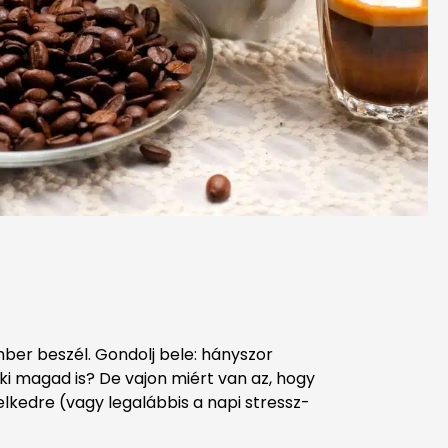
mber beszél. Gondolj bele: hányszor
i magad is? De vajon miért van az, hogy
elkedre (vagy legalábbis a napi stressz-