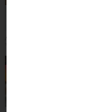
A leves rehabilitációja
Tovább olvasom »