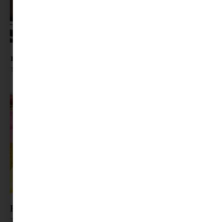
10 egyszerű jegeskávé recept otthonra
Tovább olvasom »
Eper, cukkini, zöldborsó – végre itt a szezon!
Tovább olvasom »