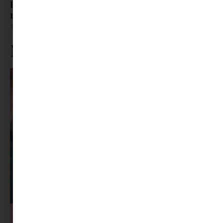
Húsvéti klasszikusok vegán módra: Tojáskrém,
répatorta és pogácsa
Tovább olvasom »
Ne maradj le rólunk