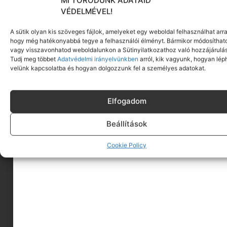
kávézás szerelmesei , na meg a baristák, és hogy
VÉDELMÉVEL!
miért ejtik ki a szavakat olyan áhítattal.
A sütik olyan kis szöveges fájlok, amelyeket egy weboldal felhasználhat arra
Ha legközelebb kávét rendelsz, villogj az új
hogy még hatékonyabbá tegye a felhasználói élményt. Bármikor módosíthat
tudásoddal – garantáltan lenyűgözöl majd
vagy visszavonhatod weboldalunkon a Sütinyilatkozathoz való hozzájárulás
Tudj meg többet
Adatvédelmi irányelvünkben
arról, kik vagyunk, hogyan lép
mindenkit!
velünk kapcsolatba és hogyan dolgozzunk fel a személyes adatokat.
Ráadásul nem csak menő leszel, de még
szimpátiát is kiválthatsz egy baristából amit
Elfogadom
egészen biztosan egy különleges latte art-tal fog
kifejezeni neked.
Beállítások
Cookie Policy
És ne feledd, ha a saját kávés kellékeidet
keresed, csekkold a
Mymokka webshop
ját, ahol
minden adott egy profi
otthoni kávézás
hoz!