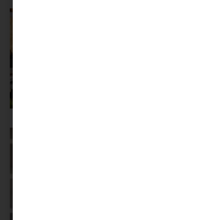
Az X-akták megkapta a saját LEGO-szettjét