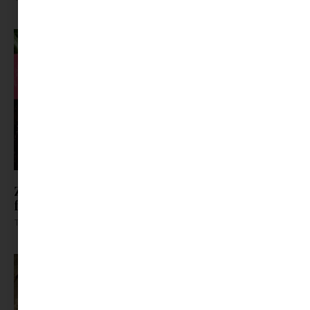
Zöldet a tányérra: 3 villámgyors recept tavaszi
fáradtság ellen
Tovább olvasom »