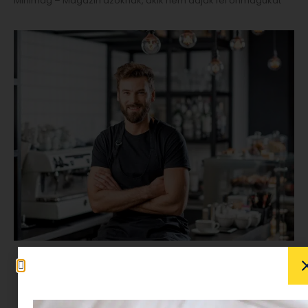
Minimag – Magazin azoknak, akik nem adják fel önmagukat
A kávézás világa nem csak ízélményekről és
reggeli rutinról szól, hanem egy teljes nyelvezet is