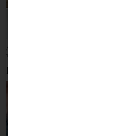
A leves rehabilitációja
Tovább olvasom »
Ne maradj le rólunk