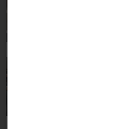
Képernyőidő a nyári szünet után: hogyan lehet veszekedés nélkül új
szabályokat bevezetni?
Pszichológus keresése az interneten: mire figyelj döntés előtt?