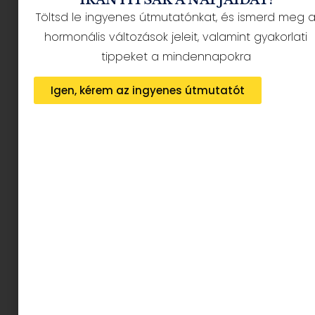
Töltsd le ingyenes útmutatónkat, és ismerd meg 
hormonális változások jeleit, valamint gyakorlati
tippeket a mindennapokra
Az ősz beköszöntével a konyhákba is
megérkeznek a szezon ízei.
Igen, kérem az ingyenes útmutatót
Októberben a sütőtök az egyik legkedveltebb
alapanyag,
ami nemcsak finom, de rendkívül
egészséges is.
Tele van vitaminokkal, például
A-, C-, és E-vitaminnal, valamint
antioxidánsokkal, amelyek támogatják az
immunrendszert és a bőr egészségét.
Emellett rostban gazdag, ami segít az
emésztésben, és viszonylag alacsony
kalóriatartalmú, így könnyen beilleszthető a
kiegyensúlyozott étrendbe.
Bevallom nektek, hogy nekem titkos
favoritom a sütőtök. Vegánként nagyon sok