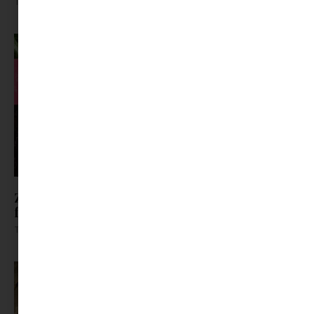
Tovább olvasom »
Zöldet a tányérra: 3 villámgyors recept tavaszi
fáradtság ellen
Tovább olvasom »