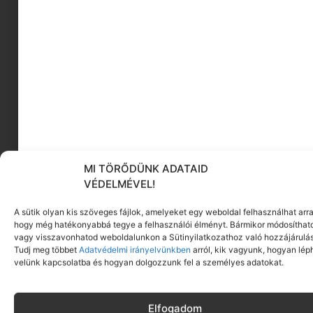
MI TÖRŐDÜNK ADATAID
VÉDELMÉVEL!
A sütik olyan kis szöveges fájlok, amelyeket egy weboldal felhasználhat arra
hogy még hatékonyabbá tegye a felhasználói élményt. Bármikor módosíthat
vagy visszavonhatod weboldalunkon a Sütinyilatkozathoz való hozzájárulás
Gerencsérné Fazekas Márti, vegán életmód
Tudj meg többet
Adatvédelmi irányelvünkben
arról, kik vagyunk, hogyan lép
velünk kapcsolatba és hogyan dolgozzunk fel a személyes adatokat.
tanácsadó, egészség inspirátor vagyok,
szenvedélyem az egészséges, fenntartható
vegán életmód népszerűsítése és támogatása.
Elfogadom