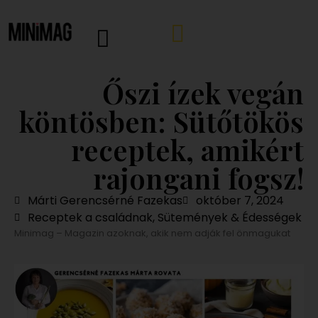
Őszi ízek vegán
köntösben: Sütőtökös
receptek, amikért
rajongani fogsz!
Márti Gerencsérné Fazekas
október 7, 2024
Receptek a családnak
,
Sütemények & Édességek
Minimag – Magazin azoknak, akik nem adják fel önmagukat