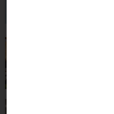
A dolgozók 94 százaléka fáradtságról számol be, mégis alig kérünk
segítséget
Az X-akták megkapta a saját LEGO-szettjét