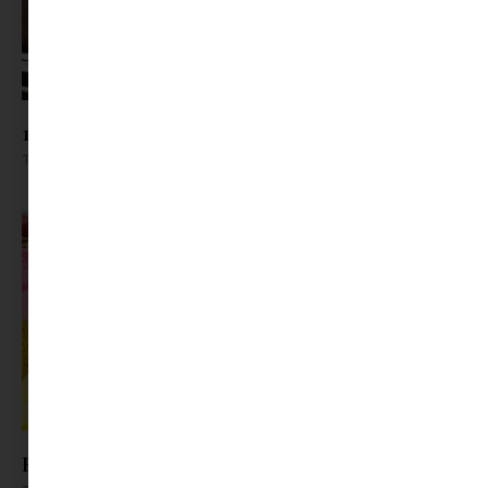
10 egyszerű jegeskávé recept otthonra
Tovább olvasom »
Eper, cukkini, zöldborsó – végre itt a szezon!