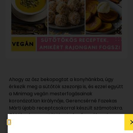
Ahogy az ősz bekopogtat a konyhánkba, úgy
érkezik meg a sütőtök szezonja is, és ezzel együtt
a Minimag vegán mesterfogásainak
koronázatlan királynője, Gerencsérné Fazekas
Márti újabb receptcsokorral készült számotokra.
Októberben a sütőtök minden formában és
ételben csillog, és Márti, aki már jól ismeri ennek
a sokoldalú zöldségnek az összes titkát, három