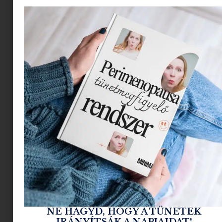
zseniálisan egyszerű, mégis ínycsiklandó
receptet állított össze. Legyen szó levesekről,
főételekről vagy desszertekről, garantáltan
találsz valamit, amitől sütőtökrajongó leszel!
Nem kell órákat a
konyhában töltened
ahhoz, hogy valami
finomat készíts! Ezek a
sütőtökös receptek
annyira egyszerűek, hogy
még akkor is sikerrel jársz,
ha nincs időd hosszasan
pepecselni
NE HAGYD, HOGY A TÜNETEK
IRÁNYÍTSÁK A NAPJAIDAT!