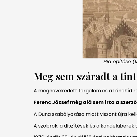
Híd építése (1
Meg sem száradt a tinta
A megnövekedett forgalom és a Lánchíd roml
Ferenc József még alá sem írta a szer
A Duna szabályozása miatt viszont újra kellet
A szobrok, a díszítések és a kandeláberek