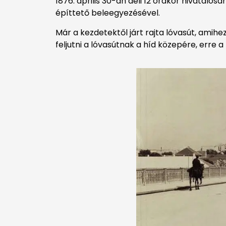
1876. április 30-án déli 12 órakor hivatalo
építtető beleegyezésével.
Már a kezdetektől járt rajta lóvasút, amihe
feljutni a lóvasútnak a híd közepére, erre 