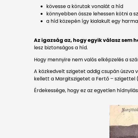
kövesse a körutak vonalát a híd
könnyebben össze lehessen kötni a sz
a híd közepén így kialakult egy har
Az igazság az, hogy egyik válasz sem h
lesz biztonságos a híd.
Hogy mennyire nem valós elképzelés a szárn
A közkedvelt szigetet addig csupán úszva v
kellett a Margitszigetet a Fertő – szigettel (
Érdekessége, hogy ez az egyetlen hídnyilás