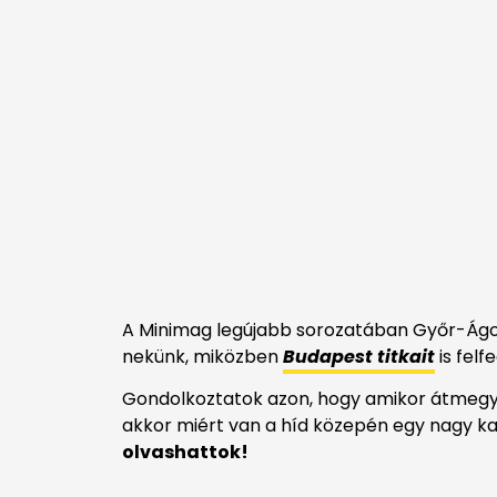
A Minimag legújabb sorozatában Győr-Ágost
nekünk, miközben
Budapest titkait
is fel
Gondolkoztatok azon, hogy amikor átmegy 
akkor miért van a híd közepén egy nagy k
olvashattok!