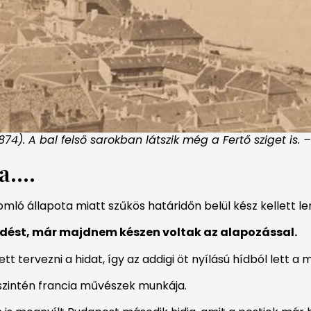
874). A bal felső sarokban látszik még a Fertő sziget is. –
....
ó állapota miatt szűkös határidőn belül kész kellett len
ződést, már majdnem készen voltak az alapozással.
t tervezni a hidat, így az addigi öt nyílású hídból lett a m
 szintén francia művészek munkája.