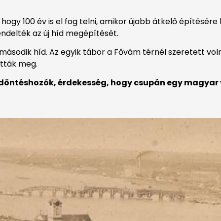
gy 100 év is el fog telni, amikor újabb átkelő építésére 
ndelték az új híd megépítését.
a második híd. Az egyik tábor a Fővám térnél szeretett vol
ották meg.
 döntéshozók, érdekesség, hogy csupán egy magyar 