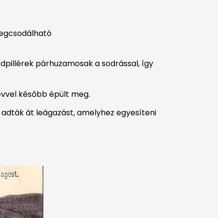
megcsodálható
ídpillérek párhuzamosak a sodrással, így
 évvel később épült meg.
n adták át leágazást, amelyhez egyesíteni