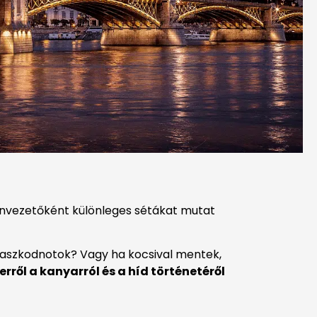
genvezetőként különleges sétákat mutat
paszkodnotok? Vagy ha kocsival mentek,
ről a kanyarról és a híd történetéről