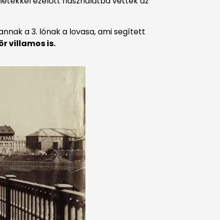
 hetekkel ezelőtt használatba vettek az
annak a 3. lónak a lovasa, ami segített
ör villamos is.