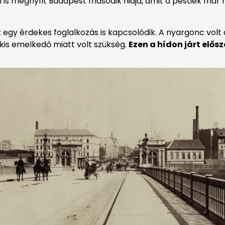
san is megnyílt Budapest második hidja, amit a pestiek már
z egy érdekes foglalkozás is kapcsolódik. A nyargonc volt 
a kis emelkedő miatt volt szükség.
Ezen a hídon járt elősz