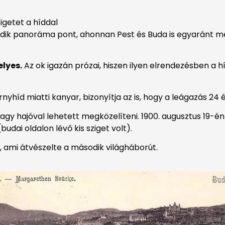
igetet a híddal
madik panoráma pont, ahonnan Pest és Buda is egyaránt 
elyes.
Az ok igazán prózai, hiszen ilyen elrendezésben a h
yhíd miatti kanyar, bizonyítja az is, hogy a leágazás 24
agy hajóval lehetett megközelíteni. 1900. augusztus 19-é
budai oldalon lévő kis sziget volt).
, ami átvészelte a második világháborút.