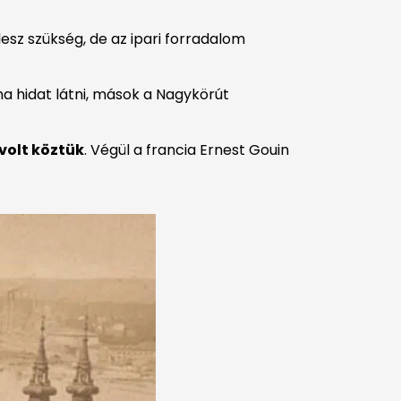
lesz szükség, de az ipari forradalom
na hidat látni, mások a Nagykörút
volt köztük
. Végül a francia Ernest Gouin