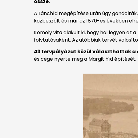
össze.
A Lánchíd megépítése után úgy gondolták, ho
közbeszólt és már az 1870-es években elre
Komoly vita alakult ki, hogy hol legyen ez 
folytatásaként. Az utóbbiak tervét valósít
43 tervpályázat közül választhattak a
és cége nyerte meg a Margit híd építését.