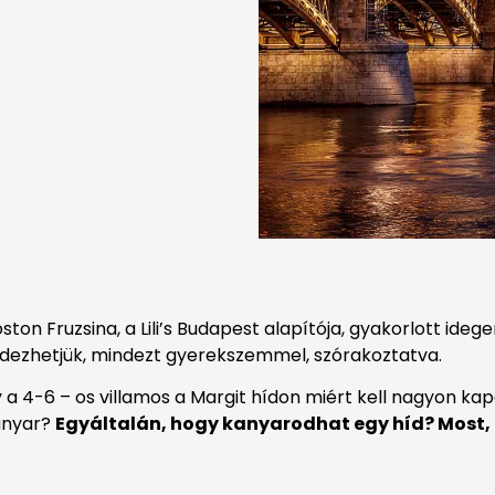
on Fruzsina, a Lili’s Budapest alapítója, gyakorlott ide
fedezhetjük, mindezt gyerekszemmel, szórakoztatva.
a 4-6 – os villamos a Margit hídon miért kell nagyon ka
anyar?
Egyáltalán, hogy kanyarodhat egy híd? Most, er