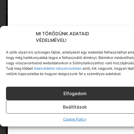
MI TÖRŐDÜNK ADATAID
VÉDELMÉVEL!
Visszatér a Filmpiknik: mozi a szabadban,
A sütik olyan kis szöveges fájlok, amelyeket egy weboldal felhasználhat arra
jégkrémmel a kézben
hogy még hatékonyabbá tegye a felhasználói élményt. Bármikor módosíthat
Tovább olvasom »
vagy visszavonhatod weboldalunkon a Sütinyilatkozathoz való hozzájárulás
Tudj meg többet
Adatvédelmi irányelvünkben
arról, kik vagyunk, hogyan lép
velünk kapcsolatba és hogyan dolgozzunk fel a személyes adatokat.
Elfogadom
Beállítások
Cookie Policy