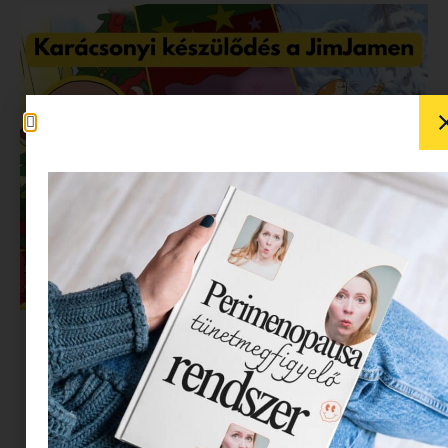
Decemberben minden szülő vágyik egy kis
segítségre: amíg sül a bejgli vagy az utolsó
ajándékok is a helyükre kerülnek, jól jön egy-