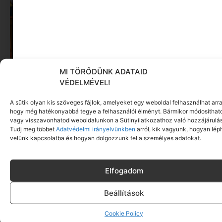
MI TÖRŐDÜNK ADATAID
A nyári szünet legvidámabb pillanatai várnak a
VÉDELMÉVEL!
Minimaxon
Tovább olvasom »
A sütik olyan kis szöveges fájlok, amelyeket egy weboldal felhasználhat arra
hogy még hatékonyabbá tegye a felhasználói élményt. Bármikor módosíthat
vagy visszavonhatod weboldalunkon a Sütinyilatkozathoz való hozzájárulás
Tudj meg többet
Adatvédelmi irányelvünkben
arról, kik vagyunk, hogyan lép
velünk kapcsolatba és hogyan dolgozzunk fel a személyes adatokat.
Elfogadom
Beállítások
Cookie Policy