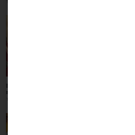
Tovább olvasom »
Ismerős nevek vitték a mozit: ez volt a magyar
nézők 10 kedvenc filmje 2026 első félévében
Tovább olvasom »