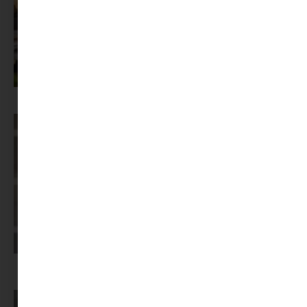
Az X-akták megkapta a saját LEGO-szettjét
Képernyőidő a nyári szünet után: hogyan lehet veszekedés nélkül új
szabályokat bevezetni?