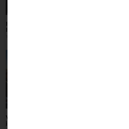
Férjhez megy, vagy meghal? Női sorsok
Hollywood szerint
Tovább olvasom »
Visszatér a Filmpiknik: mozi a szabadban,
jégkrémmel a kézben