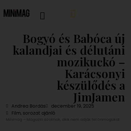
Bogyó és Babóca új
kalandjai és délutáni
mozikuckó –
Karácsonyi
készülődés a
JimJamen
Andrea Bordás
december 19, 2025
Film, sorozat ajánló
Minimag – Magazin azoknak, akik nem adják fel önmagukat