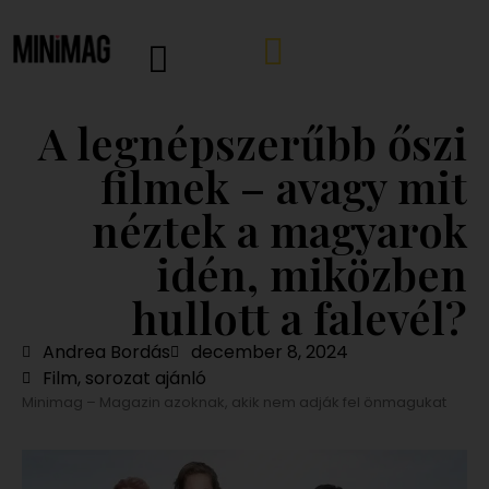
A legnépszerűbb őszi
filmek – avagy mit
néztek a magyarok
idén, miközben
hullott a falevél?
Andrea Bordás
december 8, 2024
Film, sorozat ajánló
Minimag – Magazin azoknak, akik nem adják fel önmagukat