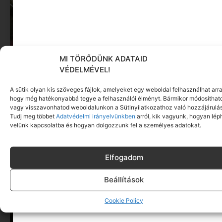
MI TÖRŐDÜNK ADATAID
VÉDELMÉVEL!
A sütik olyan kis szöveges fájlok, amelyeket egy weboldal felhasználhat arra
hogy még hatékonyabbá tegye a felhasználói élményt. Bármikor módosíthat
Férjhez megy, vagy meghal? Női sorsok
vagy visszavonhatod weboldalunkon a Sütinyilatkozathoz való hozzájárulás
Hollywood szerint
Tudj meg többet
Adatvédelmi irányelvünkben
arról, kik vagyunk, hogyan lép
Tovább olvasom »
velünk kapcsolatba és hogyan dolgozzunk fel a személyes adatokat.
Elfogadom
Beállítások
Cookie Policy