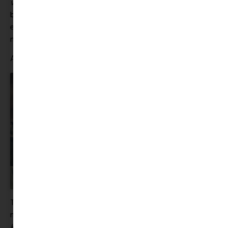
világok legjobbika
rendezőjének legújabb alkotása
bensőséges film a hűségről és a megbékélésről egy
ellenállhatatlanul aranyos rókával a „főszerepben”. A film
március 7-től lesz látható a magyar mozikban.
A RÓKA | FELIRATOS ELŐZETES | JUNO11 | (16)
Click to accept marketing cookies and enable
this content
Tallinn, Torino és Biarritz után végre a hazai mozikba is
megérkezik Csáki László várva várt első egész estés filmje, a
Kék Pelikan
. A Nemzeti Filmintézet Inkubátor Programjában