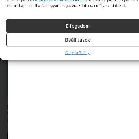
6 új nyári romantikus sorozat, amit nem akarsz
velünk kapcsolatba és hogyan dolgozzunk fel a személyes adatokat.
kihagyni. Miért is akarnád?
Tovább olvasom »
Elfogadom
Beállítások
Cookie Policy
Ezt a 10 mozifilmet várják legjobban a magyar
nézők 2026 nyarán
Tovább olvasom »
Ne maradj le rólunk