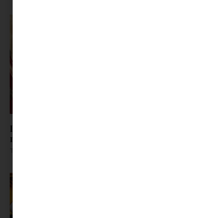
Ismerős nevek vitték a mozit: ez volt a magyar
nézők 10 kedvenc filmje 2026 első félévében
Tovább olvasom »