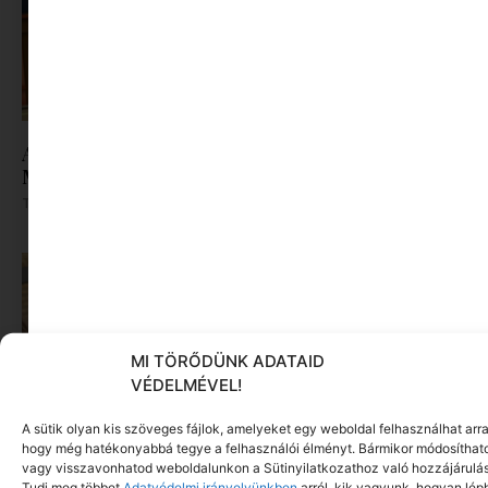
A nyári szünet legvidámabb pillanatai várnak a
Minimaxon
Tovább olvasom »
MI TÖRŐDÜNK ADATAID
VÉDELMÉVEL!
A sütik olyan kis szöveges fájlok, amelyeket egy weboldal felhasználhat arra
hogy még hatékonyabbá tegye a felhasználói élményt. Bármikor módosíthat
vagy visszavonhatod weboldalunkon a Sütinyilatkozathoz való hozzájárulás
Tudj meg többet
Adatvédelmi irányelvünkben
arról, kik vagyunk, hogyan lép