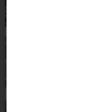
Az X-akták megkapta a saját LEGO-szettjét
Képernyőidő a nyári szünet után: hogyan lehet veszekedés nélkül új
szabályokat bevezetni?