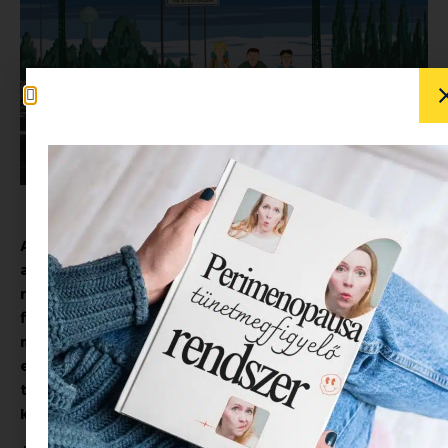
Az eddig elsősorban filmgyártóként és hazai
alkotások marketing ügynökségeként ismert JUNO11
nyáron lépett piacra forgalmazóként, lélekemelő
filmeket ígérve a nézőknek. 2024-ben is tartják
magukat a fogadalmukhoz, és olyan életigenlő,
elgondolkodtató és a puszta szórakoztatáson
túlmutató alkotásokat kínálnak az igényes filmek
kedvelőinek, mint az
Áldozat
,
A róka
és a
Kék Pelikan
.