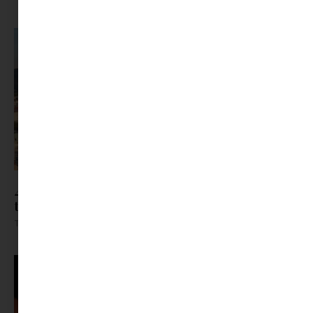
4 nap Közép-Európában | Városok, amik kevésbé
trendik
Tovább olvasom »