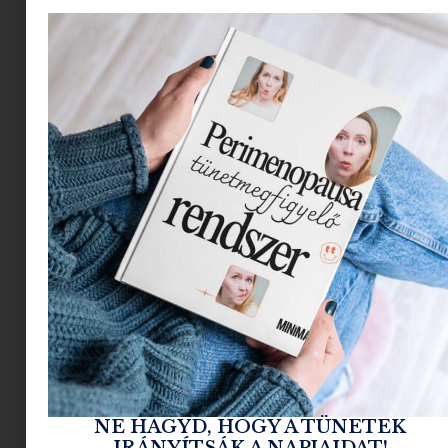
nemcsak a felnőttek
számára tartogat
számos
felfedeznivalót, hanem
a gyerekek számára is
bővelkedik izgalmas
programokban. Öt
tippet hozunk, hogyan
járhatjátok be
gyerekekkel a szigetet,
hogy a nyaralás
garantáltan
NE HAGYD, HOGY A TÜNETEK
IRÁNYÍTSÁK A NAPJAIDAT!