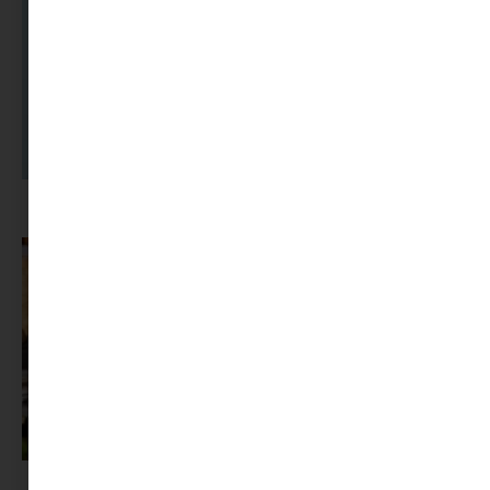
A dolgozók 94 százaléka fáradtságról számol be, mégis alig kérünk
segítséget
Az X-akták megkapta a saját LEGO-szettjét