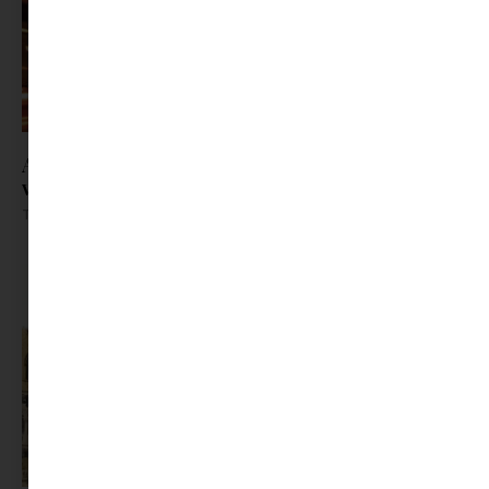
Az éjszakai vonatozás reneszánsza: Miért jobb a
vonat, mint a fapados?
Tovább olvasom »