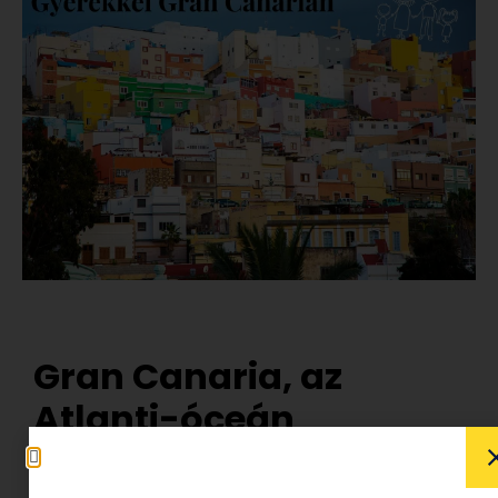
Gran Canaria, az
Atlanti-óceán
gyöngyszeme,