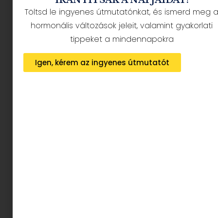
felejthetetlen családi
Töltsd le ingyenes útmutatónkat, és ismerd meg 
élmény legyen.
hormonális változások jeleit, valamint gyakorlati
tippeket a mindennapokra
Családbarát strandok
Igen, kérem az ingyenes útmutatót