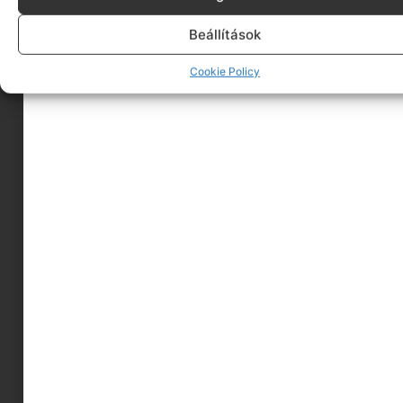
Beállítások
Cookie Policy
A
sziget déli részén
a pihenni vágyó turistákra
tervezett infrastruktúra a jellemző, de azért
elvétve
találni egy-egy játszóteret. Itt inkább az
óceáni strandokat élvezhetjük. Szinte minden
apartmanhoz tartozik kulturált úszó- és
gyerekmedence, így ha beterveznénk egy
pihenőnapot, akkor is klassz program lehet a
családnak a pálmafák tövében medencézni a
gyerekekkel.