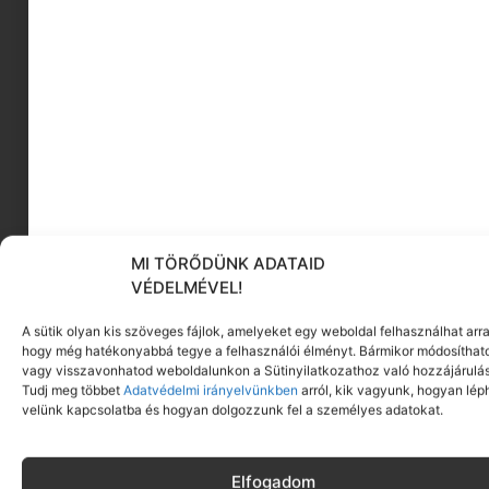
figyeld meg és hozd be
otthonodba a jellemző színeket.
Egyedi képet vagy festményt is
vásárolhatsz, ezzel támogatva a
helyi alkotókat, vagy esetleg
vászonképként kinyomtathatod
itthon a saját fotóidat.
MI TÖRŐDÜNK ADATAID
VÉDELMÉVEL!
Játszóterek, szabadtéri
programok
A sütik olyan kis szöveges fájlok, amelyeket egy weboldal felhasználhat arra
hogy még hatékonyabbá tegye a felhasználói élményt. Bármikor módosíthat
vagy visszavonhatod weboldalunkon a Sütinyilatkozathoz való hozzájárulás
Tudj meg többet
Adatvédelmi irányelvünkben
arról, kik vagyunk, hogyan lép
velünk kapcsolatba és hogyan dolgozzunk fel a személyes adatokat.
Elfogadom