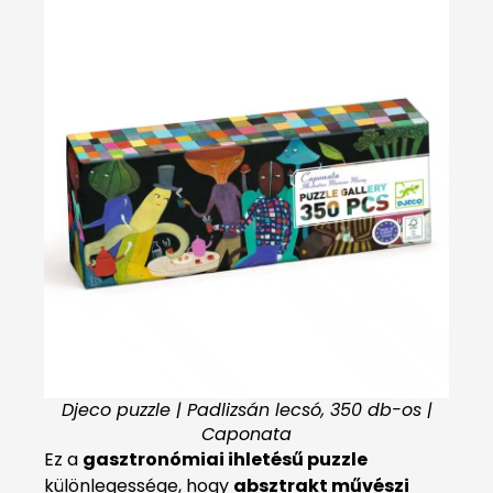
Djeco puzzle | Padlizsán lecsó, 350 db-os |
Caponata
Ez a
gasztronómiai ihletésű puzzle
különlegessége, hogy
absztrakt művészi