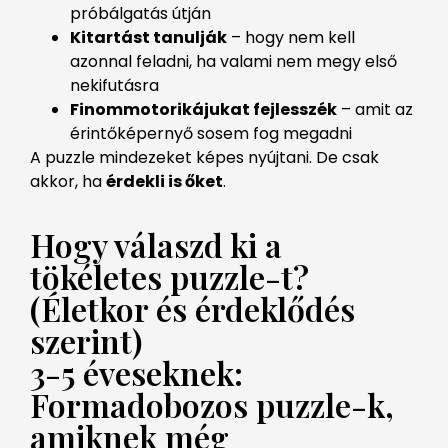
próbálgatás útján
Kitartást tanulják
– hogy nem kell
azonnal feladni, ha valami nem megy első
nekifutásra
Finommotorikájukat fejlesszék
– amit az
érintőképernyő sosem fog megadni
A puzzle mindezeket képes nyújtani. De csak
akkor, ha
érdekli is őket
.
Hogy válaszd ki a
tökéletes puzzle-t?
(Életkor és érdeklődés
szerint)
3-5 éveseknek:
Formadobozos puzzle-k,
amiknek még