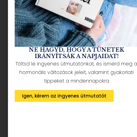
a matek és én nem vagyunk túl jóban..ennek van
némi történelmi háttere, hogy úgy mondjam a 30
egynéhány évvel ezelőtti matek oktatás nem
kedvezett annak, hogy jó barátságba kerüljünk.
Valamilyen csoda folytán ( oké kellettek hozzá
apuka ultraprofi matekgénjei) a fiamnak
NE HAGYD, HOGY A TÜNETEK
hihetetlen érzéke van hozzá, ráadásul még a
IRÁNYÍTSÁK A NAPJAIDAT!
logikai gondolkodás is megy neki ( nem mintha
Töltsd le ingyenes útmutatónkat, és ismerd meg 
nekem nem menne, dehogyis, megy…). 7 éves
hormonális változások jeleit, valamint gyakorlati
létére nagyon ott van matekból: érdekli, szereti,
mindenben keresi a számokat. A nagy
tippeket a mindennapokra
matekozás közben ( 1 osztály a 8-nál tartanak)
adódott egy lehetőség, hogy kipróbáljuk a
KUVIK
Igen, kérem az ingyenes útmutatót
Matek
dobozát.