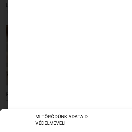
Könyvajánló: Kamil, aki a kezével lát
Tovább olvasom »
Főzzünk vagy játszunk? Legyen mindkettő
Tovább olvasom »
MI TÖRŐDÜNK ADATAID
VÉDELMÉVEL!