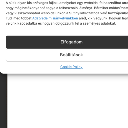
A sütik olyan kis szöveges fájlok, amelyeket egy weboldal felhasználhat arra
hogy még hatékonyabbá tegye a felhasználói élményt. Bármikor módosíthat
vagy visszavonhatod weboldalunkon a Sütinyilatkozathoz való hozzájárulás
Tudj meg többet
Adatvédelmi irányelvünkben
arról, kik vagyunk, hogyan lép
velünk kapcsolatba és hogyan dolgozzunk fel a személyes adatokat.
Elfogadom
Mini világot a karácsonyfa alá | Minimag
Beállítások
karácsonyi ajándék ötletek
Tovább olvasom »
Cookie Policy