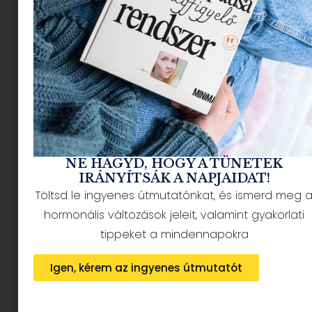
A sorozatunk harmadik részében megtudhatod,
miért nem készített Maria Montessori játékokat
(spoiler: ez igazán meglepő lesz!), mitől lesz egy
játék valóban Montessori-jellegű, és milyen
szempontok szerint érdemes választani. Ha
szeretnél a polcok között sétálva kevesebb „Ez
most tényleg jó?” és több „Pont erre van
szükségünk!” érzést, akkor olvasd el Dóra cikkét
– garantáltan megkönnyíti az életed, különösen
az ünnepi vásárlási szezonban.
NE HAGYD, HOGY A TÜNETEK
IRÁNYÍTSÁK A NAPJAIDAT!
Mert a játék nem csak játék – egy kis
Töltsd le ingyenes útmutatónkat, és ismerd meg 
iránymutatással szuper eszköz lehet a
hormonális változások jeleit, valamint gyakorlati
fejlődéshez!
tippeket a mindennapokra
Igen, kérem az ingyenes útmutatót