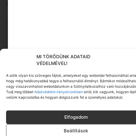
Tovább olvasom »
MI TÖRŐDÜNK ADATAID
VÉDELMÉVEL!
A sütik olyan kis szöveges fájlok, amelyeket egy weboldal felhasználhat arra
hogy még hatékonyabbá tegye a felhasználói élményt. Bármikor módosíthat
vagy visszavonhatod weboldalunkon a Sütinyilatkozathoz való hozzájárulás
A magyarok tudják, mitől lennének
Tudj meg többet
Adatvédelmi irányelvünkben
arról, kik vagyunk, hogyan lép
boldogabbak. Csak nem így élnek.
velünk kapcsolatba és hogyan dolgozzunk fel a személyes adatokat.
Tovább olvasom »
Elfogadom
Beállítások