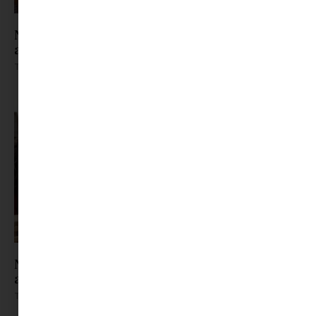
Nyári feltöltődés szülőknek: a vakáció nem csak
a gyerekeké
Tovább olvasom »
Nem dedós, nem háromórás: társasjátékok,
amiket kamaszokkal is érdemes elővenni
Tovább olvasom »