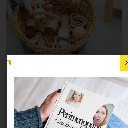
A Montessori játékok körül gyakran nagy a
zűrzavar: vajon tényleg mind Montessori, amit
annak hívnak? És mitől lesz egy játék igazán
„Montessori”?
Ösztönyanyu, alias B. Szirtes Dóra,
Montessori pedagógus, segít rendet tenni
ebben a kérdésben.