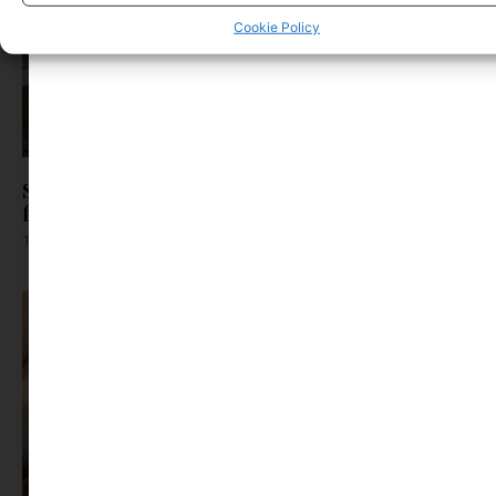
Cookie Policy
Sziget-bérlet helyett önkéntesség: így jutnak be
fiatalok a fesztiválra
Tovább olvasom »