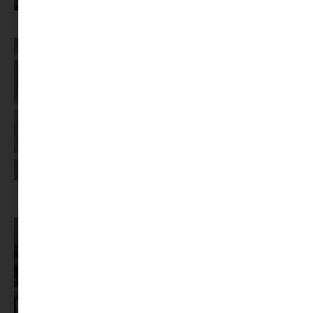
Az X-akták megkapta a saját LEGO-szettjét
Képernyőidő a nyári szünet után: hogyan lehet veszekedés nélkül új
szabályokat bevezetni?