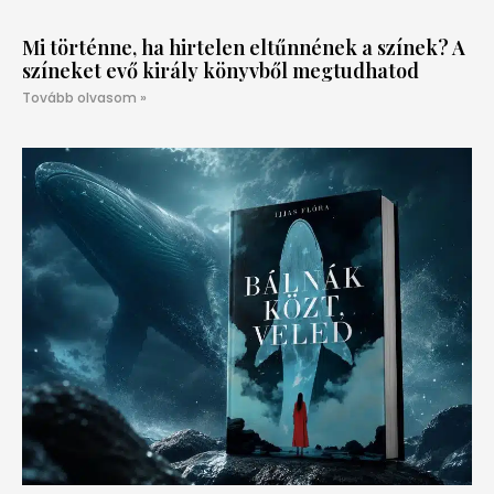
Mi történne, ha hirtelen eltűnnének a színek? A
színeket evő király könyvből megtudhatod
Tovább olvasom »