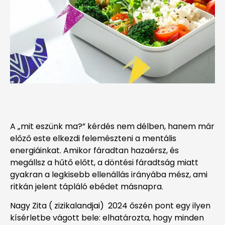
A „mit eszünk ma?” kérdés nem délben, hanem már
előző este elkezdi felemészteni a mentális
energiáinkat. Amikor fáradtan hazaérsz, és
megállsz a hűtő előtt, a döntési fáradtság miatt
gyakran a legkisebb ellenállás irányába mész, ami
ritkán jelent tápláló ebédet másnapra.
Nagy Zita ( zizikalandjai) 2024 őszén pont egy ilyen
kísérletbe vágott bele: elhatározta, hogy minden