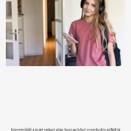
Képernyőidő a nyári szünet után: hogyan lehet veszekedés nélkül új