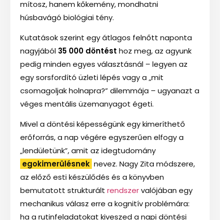
mítosz, hanem kőkemény, mondhatni
húsbavágó biológiai tény.
Kutatások szerint egy átlagos felnőtt naponta
nagyjából
35 000 döntést
hoz meg, az agyunk
pedig minden egyes választásnál – legyen az
egy sorsfordító üzleti lépés vagy a „mit
csomagoljak holnapra?” dilemmája – ugyanazt a
véges mentális üzemanyagot égeti.
Mivel a döntési képességünk egy kimeríthető
erőforrás, a nap végére egyszerűen elfogy a
„lendületünk”, amit az idegtudomány
egokimerülésnek
nevez. Nagy Zita módszere,
az előző esti készülődés és a könyvben
bemutatott strukturált
rendszer
valójában egy
mechanikus válasz erre a kognitív problémára:
ha a rutinfeladatokat kiveszed a napi döntési