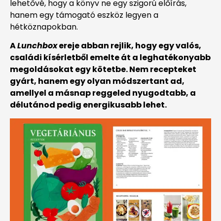
lehetővé, hogy a könyv ne egy szigorú előírás,
hanem egy támogató eszköz legyen a
hétköznapokban.
A
Lunchbox
ereje abban rejlik, hogy egy valós,
családi kísérletből emelte át a leghatékonyabb
megoldásokat egy kötetbe. Nem recepteket
gyárt, hanem egy olyan módszertant ad,
amellyel a másnap reggeled nyugodtabb, a
délutánod pedig energikusabb lehet.