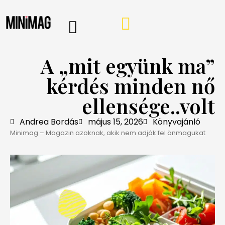
PROGRAMOK, AJÁNLÓK
VÁSÁRLÁSI TIPPEK
IRÁNY A WEBSHOP
MINIMAG HÍRLEVÉL
A „mit együnk ma”
kérdés minden nő
ellensége..volt
Andrea Bordás
május 15, 2026
Könyvajánló
Minimag – Magazin azoknak, akik nem adják fel önmagukat