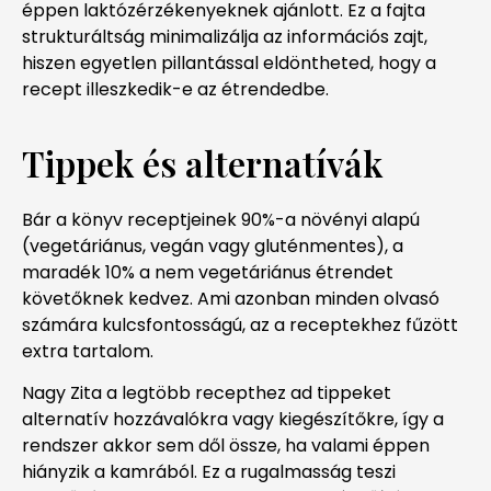
éppen laktózérzékenyeknek ajánlott. Ez a fajta
strukturáltság minimalizálja az információs zajt,
hiszen egyetlen pillantással eldöntheted, hogy a
recept illeszkedik-e az étrendedbe.
Tippek és alternatívák
Bár a könyv receptjeinek 90%-a növényi alapú
(vegetáriánus, vegán vagy gluténmentes), a
maradék 10% a nem vegetáriánus étrendet
követőknek kedvez. Ami azonban minden olvasó
számára kulcsfontosságú, az a receptekhez fűzött
extra tartalom.
Nagy Zita a legtöbb recepthez ad tippeket
alternatív hozzávalókra vagy kiegészítőkre, így a
rendszer akkor sem dől össze, ha valami éppen
hiányzik a kamrából. Ez a rugalmasság teszi