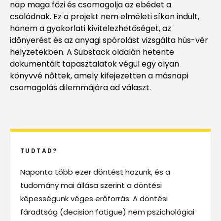
nap maga főzi és csomagolja az ebédet a
családnak. Ez a projekt nem elméleti síkon indult,
hanem a gyakorlati kivitelezhetőséget, az
időnyerést és az anyagi spórolást vizsgálta hús-vér
helyzetekben. A Substack oldalán hetente
dokumentált tapasztalatok végül egy olyan
könyvvé nőttek, amely kifejezetten a másnapi
csomagolás dilemmájára ad választ.
TUDTAD?
Naponta több ezer döntést hozunk, és a
tudomány mai állása szerint a döntési
képességünk véges erőforrás. A döntési
fáradtság (decision fatigue) nem pszichológiai