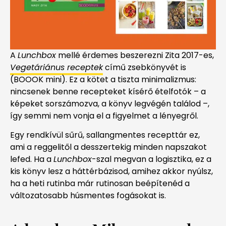
A
Lunchbox
mellé érdemes beszerezni Zita 2017-es,
Vegetáriánus receptek
című zsebkönyvét is
(BOOOK mini). Ez a kötet a tiszta minimalizmus:
nincsenek benne recepteket kísérő ételfotók – a
képeket sorszámozva, a könyv legvégén találod –,
így semmi nem vonja el a figyelmet a lényegről.
Egy rendkívül sűrű, sallangmentes recepttár ez,
ami a reggelitől a desszertekig minden napszakot
lefed. Ha a
Lunchbox
-szal megvan a logisztika, ez a
kis könyv lesz a háttérbázisod, amihez akkor nyúlsz,
ha a heti rutinba már rutinosan beépítenéd a
változatosabb húsmentes fogásokat is.