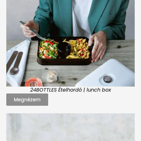
24BOTTLES Ételhordó | lunch box
Megnézem