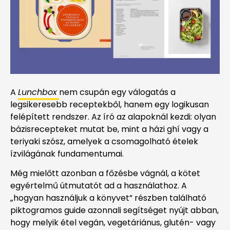
A
Lunchbox
nem csupán egy válogatás a
legsikeresebb receptekből, hanem egy logikusan
felépített rendszer. Az író az alapoknál kezdi: olyan
bázisrecepteket mutat be, mint a házi ghí vagy a
teriyaki szósz, amelyek a csomagolható ételek
ízvilágának fundamentumai.
Még mielőtt azonban a főzésbe vágnál, a kötet
egyértelmű útmutatót ad a használathoz. A
„hogyan használjuk a könyvet” részben található
piktogramos guide azonnali segítséget nyújt abban,
hogy melyik étel vegán, vegetáriánus, glutén- vagy