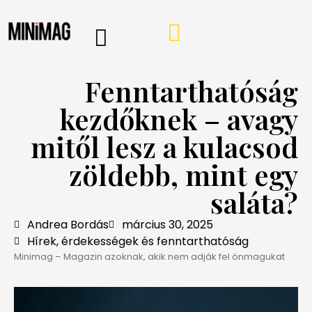
PROGRAMOK, AJÁNLÓK
VÁSÁRLÁSI TIPPEK
IRÁNY A WEBSHOP
MINIMAG HÍRLEVÉL
Fenntarthatóság
kezdőknek – avagy
mitől lesz a kulacsod
zöldebb, mint egy
saláta?
Andrea Bordás
március 30, 2025
Hírek, érdekességek és fenntarthatóság
Minimag – Magazin azoknak, akik nem adják fel önmagukat