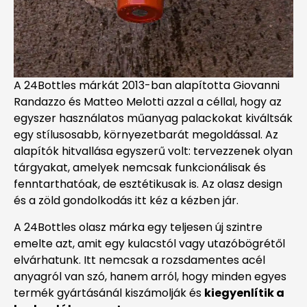
A 24Bottles márkát 2013-ban alapította Giovanni
Randazzo és Matteo Melotti azzal a céllal, hogy az
egyszer használatos műanyag palackokat kiváltsák
egy stílusosabb, környezetbarát megoldással. Az
alapítók hitvallása egyszerű volt: tervezzenek olyan
tárgyakat, amelyek nemcsak funkcionálisak és
fenntarthatóak, de esztétikusak is. Az olasz design
és a zöld gondolkodás itt kéz a kézben jár.
A 24Bottles olasz márka egy teljesen új szintre
emelte azt, amit egy kulacstól vagy utazóbögrétől
elvárhatunk. Itt nemcsak a rozsdamentes acél
anyagról van szó, hanem arról, hogy minden egyes
termék gyártásánál kiszámolják és
kiegyenlítik a