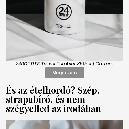
24BOTTLES Travel Tumbler 350ml | Carrara
Megnézem
És az ételhordó? Szép,
strapabíró, és nem
szégyelled az irodában