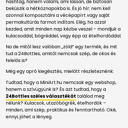
hashtag, hanem valami, ami lassan, de biztosan
bekúszik a hétköznapokba is. És jó hír: nem kell
azonnal komposztálni a vécépapírt vagy saját
permakultúrás farmot indítani. Elég, ha azzal
kezded, amit minden nap kézbe veszel – mondjuk a
kulacsoddal, bögréddel, vagy épp az ételhordóddal.
Na de mitől lesz valóban „zöld” egy termék, és mit
tud a 24Bottles, amitől nemcsak szép, de okos és
felelős is?
Még egy apró kiegésztés, mielőtt részleteznénk:
Tudtad, hogy a MiniArt.hu nemcsak egy webshop,
hanem a szívügyünk is? És azt tudtad, hogy a
24Bottles széles választékát
találod meg
nélunk? Kulacsok, utazóbögrék, ételhordók –
minden, ami szép, praktikus és fenntartható. Oké,
ennyi, jöhet a lényeg.