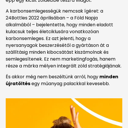
épp egy kicsit zöldebbé teszi a világot.
A karbonsemlegességük nemcsak ígéret: a
24Bottles 2022 áprilisában – a Föld Napja
alkalmából – bejelentette, hogy minden eladott
kulacsuk teljes életciklusára vonatkozóan
karbonsemleges. Ez azt jelenti, hogy a
nyersanyagok beszerzésétől a gyártáson át a
szállításig minden kibocsátást kiszámolnak és
semlegesítenek. Ez nem marketingfogás, hanem
része a márka mélyen integrált zöld stratégiájának.
És akkor még nem beszéltünk arról, hogy
minden
újratöltés
egy műanyag palackkal kevesebb.