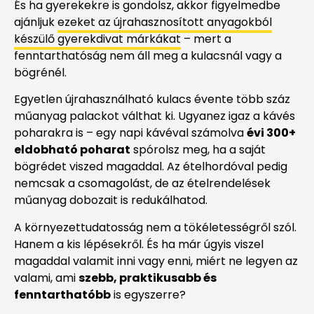
És ha gyerekekre is gondolsz, akkor figyelmedbe
ajánljuk
ezeket az újrahasznosított anyagokból
készülő gyerekdivat márkákat
– mert a
fenntarthatóság nem áll meg a kulacsnál vagy a
bögrénél.
Egyetlen újrahasználható kulacs évente több száz
műanyag palackot válthat ki. Ugyanez igaz a kávés
poharakra is – egy napi kávéval számolva
évi 300+
eldobható poharat
spórolsz meg, ha a saját
bögrédet viszed magaddal. Az ételhordóval pedig
nemcsak a csomagolást, de az ételrendelések
műanyag dobozait is redukálhatod.
A környezettudatosság nem a tökéletességről szól.
Hanem a kis lépésekről. És ha már úgyis viszel
magaddal valamit inni vagy enni, miért ne legyen az
valami, ami
szebb, praktikusabb és
fenntarthatóbb
is egyszerre?