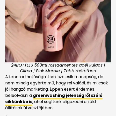
24BOTTLES 500ml rozsdamentes acél kulacs |
Clima | Pink Marble | Több méretben
A fenntarthatóságról sok szó esik manapság, de
nem mindig egyértelmű, hogy mi valódi, és mi csak
jól hangzó marketing. Éppen ezért érdemes
beleolvasni a
greenwashing jelenségről szóló
cikkünkbe is
, ahol segítünk eligazodni a zöld
állítások útvesztőjében.