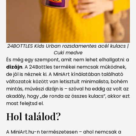
24BOTTLES Kids Urban rozsdamentes acél kulacs |
Cuki medve
És még egy szempont, amit nem lehet elhallgatni: a
dizájn
. A 24Bottles termékei nemcsak működnek,
de jól is néznek ki. A MiniArt kínálatában található
változatok között van letisztult minimalista, bohém
mintás, művészi dizájn is – szóval ha eddig az volt az
akadály, hogy „de ronda az összes kulacs”, akkor ezt
most felejtsd el.
Hol találod?
A MiniArt.hu-n természetesen – ahol nemcsak a