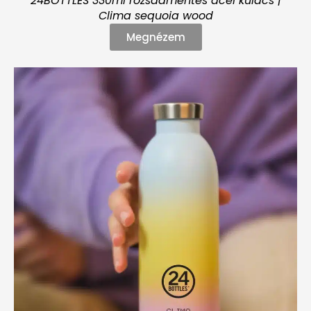
24BOTTLES 330ml rozsdamentes acél kulacs |
Clima sequoia wood
Megnézem