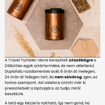
A Travel Tumbler névre keresztelt
utazóbögre
a
24Bottles egyik sztárterméke, és nem véletlenül.
Duplafalú rozsdamentes acél, 6 órán át melegen,
24 órán át hidegen tart, és
nem szivárog
. Igen, ez
fontos szempont. Aki valaha is öntött már ki
presszókávét a laptopjára, az tudja, miről
beszélünk.
A tető egy kézzel is nyitható, így nem gond, ha