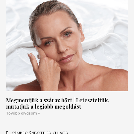
Megmentjük a száraz bőrt | Leteszteltük,
mutatjuk a legjobb megoldást
Tovább olvasom »
CÍMKÉK:
24BOTTLES
,
KULACS