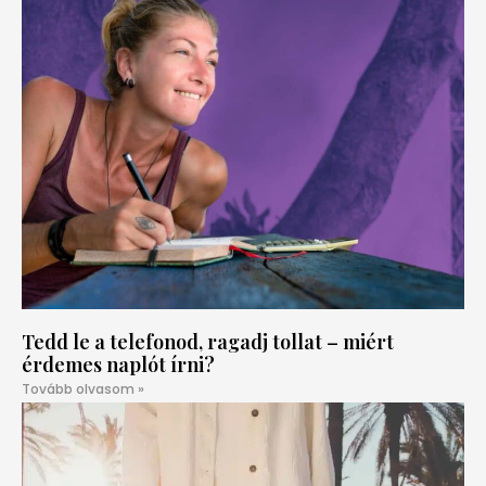
Tedd le a telefonod, ragadj tollat – miért
érdemes naplót írni?
Tovább olvasom »