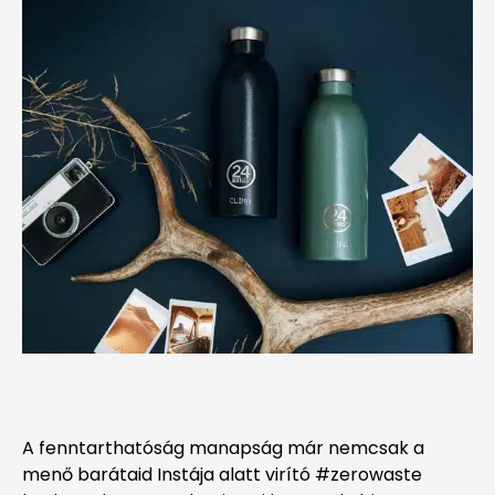
A fenntarthatóság manapság már nemcsak a
menő barátaid Instája alatt virító #zerowaste