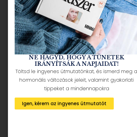
Storytime
NE HAGYD, HOGY A TÜNETEK
IRÁNYÍTSÁK A NAPJAIDAT!
Töltsd le ingyenes útmutatónkat, és ismerd meg 
hormonális változások jeleit, valamint gyakorlati
tippeket a mindennapokra
Igen, kérem az ingyenes útmutatót
A mese középpontjában egy apró termetű, ám
hatalmas étvágyú király áll. Ő azonban nem
mindennapi ételeket fogyaszt:
a saját