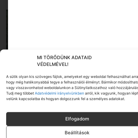
MI TÖRŐDÜNK ADATAID
VÉDELMÉVEL!
A sütik olyan kis szöveges fájlok, amelyeket egy weboldal felhasználhat arra
Kertészet kezdőknek: Így nem lettem kiskertész
hogy még hatékonyabbá tegye a felhasználói élményt. Bármikor módosíthat
(még!) ( avagy könyvajánló)
vagy visszavonhatod weboldalunkon a Sütinyilatkozathoz való hozzájárulás
Tudj meg többet
Adatvédelmi irányelvünkben
arról, kik vagyunk, hogyan lép
Tovább olvasom »
velünk kapcsolatba és hogyan dolgozzunk fel a személyes adatokat.
Elfogadom
Beállítások