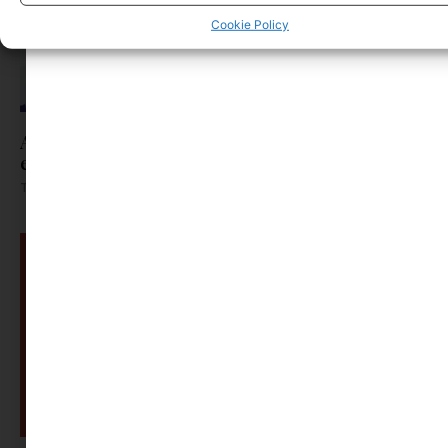
Cookie Policy
A „mit együnk ma” kérdés minden nő
ellensége..volt
Tovább olvasom »