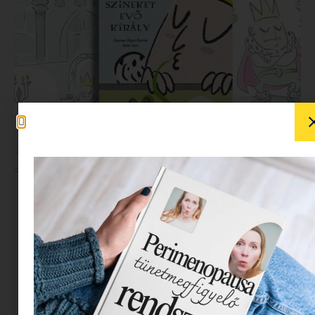
Gondolkodtak már azon, mi történne, ha a
világunkból hirtelen eltűnnének a színek? Zeynep
Olgun Pamuk ( és Bekir Sert illusztrátor)
varázslatos képeskönyve:
A király, aki színeket
eszik pontosan ezt a játékos, mégis
elgondolkodtató kérdést járja körbe.