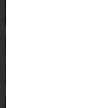
Az X-akták megkapta a saját LEGO-szettjét
Képernyőidő a nyári szünet után: hogyan lehet veszekedés nélkül új
szabályokat bevezetni?