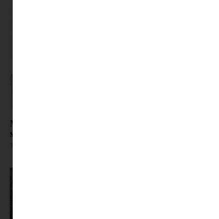
Mi történne, ha hirtelen eltűnnének a színek? A
színeket evő király könyvből megtudhatod
Tovább olvasom »