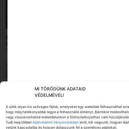
Kertészet kezdőknek: Így nem lettem kiskertész
(még!) ( avagy könyvajánló)
Tovább olvasom »
MI TÖRŐDÜNK ADATAID
VÉDELMÉVEL!
A sütik olyan kis szöveges fájlok, amelyeket egy weboldal felhasználhat arra
hogy még hatékonyabbá tegye a felhasználói élményt. Bármikor módosíthat
vagy visszavonhatod weboldalunkon a Sütinyilatkozathoz való hozzájárulás
Tudj meg többet
Adatvédelmi irányelvünkben
arról, kik vagyunk, hogyan lép
velünk kapcsolatba és hogyan dolgozzunk fel a személyes adatokat.