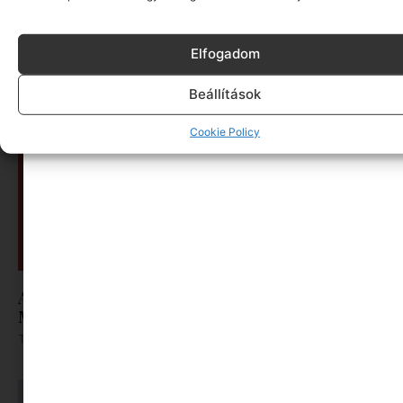
A „mit együnk ma” kérdés minden nő
ellensége..volt
Tovább olvasom »
Elfogadom
Beállítások
Cookie Policy
A türelem lekvárt főz | Könyvajánló a
Minimagon
Tovább olvasom »