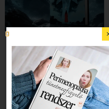
Tegye fel a kezét, aki szülőként, negyvenesként
egyáltalán nem érti, hogy a mai kamaszoknak és
fiatal felnőtteknek mégis mi baja. Aztán az is, aki
tulajdonképpen nagyon is érti, mennyire
faramuci helyzet, hogy miközben az információ
ömlik be ajtón-ablakon, az élet dübörög, a
kapcsolatok pedig worldwide áramlanak, alig
lehet találni valakit, akivel offline térben is
kapcsolódni lehet.
Ha te is tudod, miről beszélek, különösen