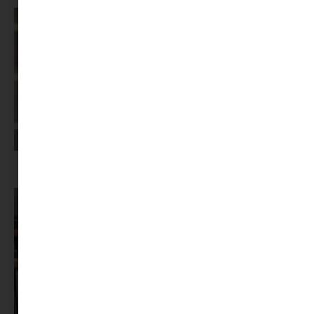
Képernyőidő a nyári szünet után: hogyan lehet veszekedés nélkül új
szabályokat bevezetni?