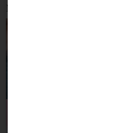
Ne maradj le rólunk