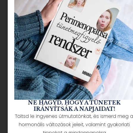
Ez a három. Meg, na jó:
tapasztalat!”
– mondja
Kicsibácsi Dániel András
legújabb mesekönyvében
olyan magától értetődő
természetességgel, hogy
az embergyereknek eszébe
sem jut megkérdőjelezni az
igazát. (A felnőttgyereknek
meg pláne.)
NE HAGYD, HOGY A TÜNETEK
IRÁNYÍTSÁK A NAPJAIDAT!
Az a baj a
Töltsd le ingyenes útmutatónkat, és ismerd meg 
gyerekkönyvekkel…
hormonális változások jeleit, valamint gyakorlati
tippeket a mindennapokra