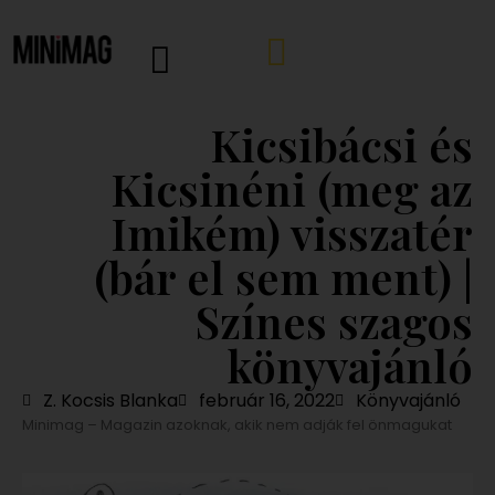
Kicsibácsi és
Kicsinéni (meg az
Imikém) visszatér
(bár el sem ment) |
Színes szagos
könyvajánló
Z. Kocsis Blanka
február 16, 2022
Könyvajánló
Minimag – Magazin azoknak, akik nem adják fel önmagukat