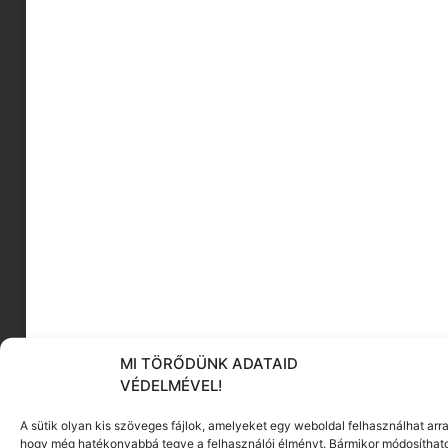
MIT OLVASSUNK MA? | SEGÍTÜNK DÖNTENI |
BEMUTATJUK A MESEKÁRTYÁKAT
Anya, ezt már olvastuk Mi történik akkor, ha egy
mesét már olvastatok? Felkerül a polcra,
Tovább olvasom
MI TÖRŐDÜNK ADATAID
VÉDELMÉVEL!
MINIMAG ESTI MESE AJÁNLÓ –
A sütik olyan kis szöveges fájlok, amelyeket egy weboldal felhasználhat arra
GYEREKKÖNYVEK MINDEN KOROSZTÁLYNAK
hogy még hatékonyabbá tegye a felhasználói élményt. Bármikor módosíthat