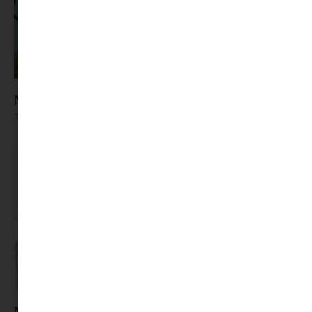
Mutatjuk az idei nyár kihagyhatatlan könyveit
Tovább olvasom »
Mi történne, ha hirtelen eltűnnének a színek? A