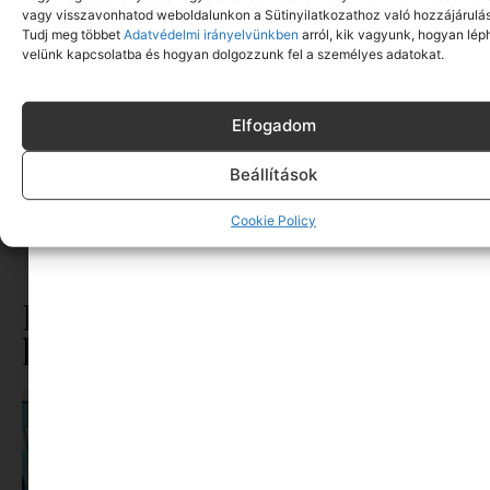
Az utóbbi időben (is) gyakorlatilag faljuk a
vagy visszavonhatod weboldalunkon a Sütinyilatkozathoz való hozzájárulás
könyveket a gyerekeimmel, nincs olyan nap, ami
Tudj meg többet
Adatvédelmi irányelvünkben
arról, kik vagyunk, hogyan lép
nem
velünk kapcsolatba és hogyan dolgozzunk fel a személyes adatokat.
Tovább olvasom
Elfogadom
Beállítások
CÍMKÉK:
CSALÁDI MESÉLÉS
,
DÁNIEL ANDRÁS
,
KICSIBÁCSI
,
Cookie Policy
KICSINÉNI
,
KÖNYVAJÁNLÓ GYEREKEKNEK
,
MESEKÖNYV
,
PAGONY KIADÓ
Ez is érdekelhet ebből a
kategóriából