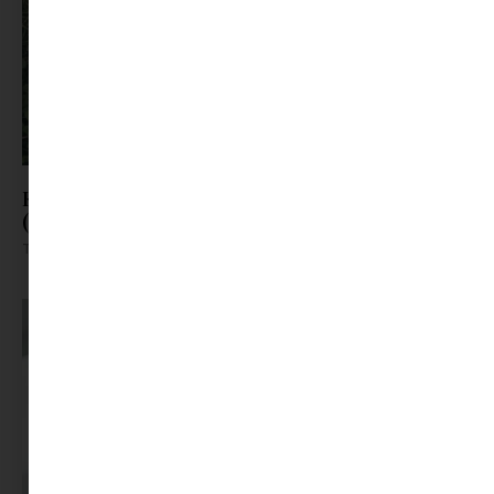
Kertészet kezdőknek: Így nem lettem kiskertész
(még!) ( avagy könyvajánló)
Tovább olvasom »