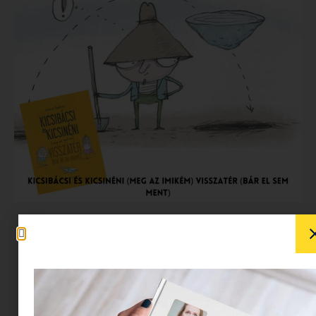
„De kanyarodni, nyuszi, azt
belülről kell. Szív,
kalandvágy és dőlésszög.