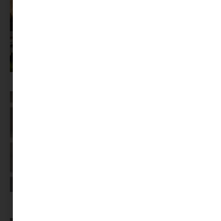
Az X-akták megkapta a saját LEGO-szettjét
Képernyőidő a nyári szünet után: hogyan lehet veszekedés nélkül új
szabályokat bevezetni?