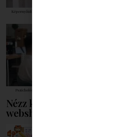
Képernyőidő a nyári szünet után: hogyan lehet veszekedés nélkül új
szabályokat bevezetni?
Pszichológus keresése az interneten: mire figyelj döntés előtt?
Nézz körül a
webshopunkban