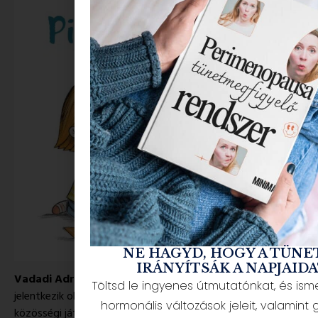
NE HAGYD, HOGY A TÜNE
IRÁNYÍTSÁK A NAPJAIDA
Vadadi Adrienn
, az ovisok kedvenc szerzője rendszeresen
Töltsd le ingyenes útmutatónkat, és is
jelentkezik olyan ötletekkel, amelyek segítenek az ovis
hormonális változások jeleit, valamint g
közösségi játékokat az otthonba is becsempészni: