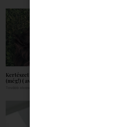
Kertészet kezdőknek: Így nem lettem kiskertész
(még!) ( avagy könyvajánló)
Tovább olvasom »