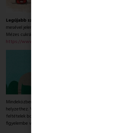
Legújabb szerzőnk, Szentendrei Judit
minden nap új
mesével jelentkezik, melyek frissen megjelent könyvéből, a
Mézes cukrászda mesevilágában játszódnak:
https://www.facebook.com/judit.szentendrei.szerzoi.oldal/
Mindeközben a
Pagony boltjai
is alkalmazkodnak az új
helyzethez. Változnak a nyitvatartások és a szállítási
feltételek boltjainkban, de minden esetben igyekeztünk
figyelembe venni vásárlóink igényeit.