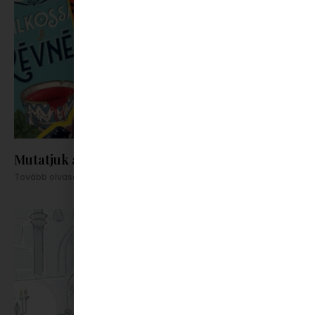
Mutatjuk az idei nyár kihagyhatatlan könyveit
Tovább olvasom »