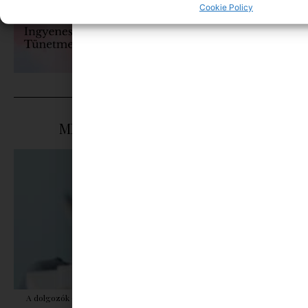
Cookie Policy
MINIMAG.HU
TOVÁBBI CIKKEI
A dolgozók 94 százaléka fáradtságról számol be, mégis alig kérünk
segítséget