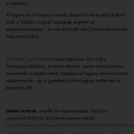
a nagyihoz.
A Pagony és a Pagony szerzői, illusztrátorai az első óráktól
törik a fejüket, hogyan tudnának segíteni az
alkalmazkodásban – és sok ötletünk van. Ezek közül osztunk
meg most párat.
YouTube csatornánkon
rengeteg mese, DIY-ötlet,
felolvasás található. A mesék életkor szerint rendszerezve
kereshetők a playlist-eken. Ráadásul a Pagony mesecsatorna
reklámmentes, így a gyerekek biztonságban leülhetnek a
képernyő elé!
Dániel András
, a kuflik író-rajzolója saját YouTube
csatornát indított, ahol rendszeresen mesél:
https://www.youtube.com/channel/UCP74m4j1a8n2ym552zJ