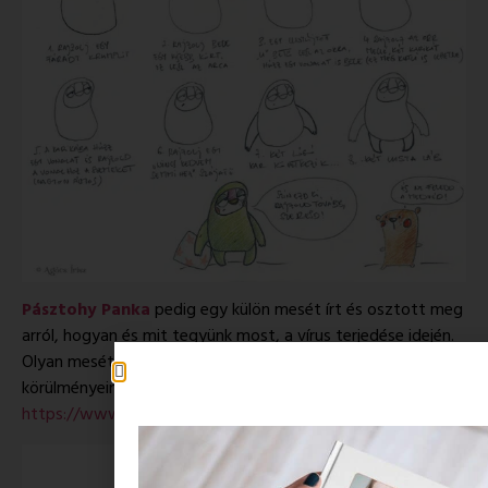
Pásztohy Panka
pedig egy külön mesét írt és osztott meg
arról, hogyan és mit tegyünk most, a vírus terjedése idején.
Olyan mesét, amely a gyerekek nyelvén beszél furcsa
körülményeinkről:
https://www.facebook.com/PankaPasztohyIllustration/