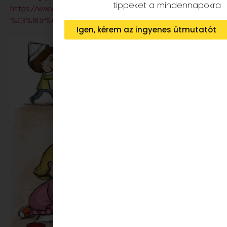
tippeket a mindennapokra
https://www.facebook.com/Vadadi-Adrienn-
%C3%8Dr%C3%B3n%C5%91-718299814908749/
Igen, kérem az ingyenes útmutatót