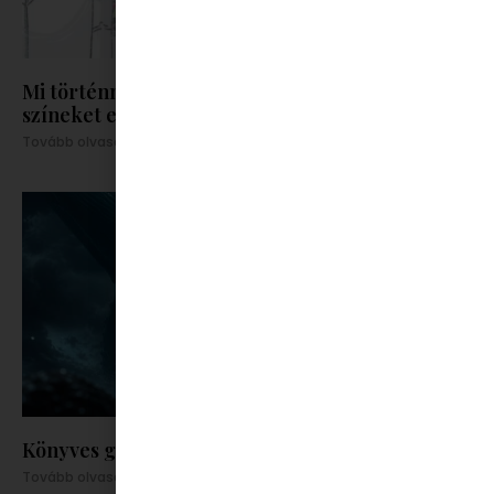
Mi történne, ha hirtelen eltűnnének a színek? A
színeket evő király könyvből megtudhatod
Tovább olvasom »
Könyves gyomros: Bálnák közt, veled
Tovább olvasom »