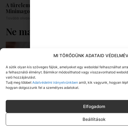
A türelem lekvárt főz | Könyvajánló a
Minimagon
Tovább olvasom »
Ne maradj le rólunk
MI TÖRŐDÜNK ADATAID VÉDELMÉV
A sütik olyan kis szöveges fájlok, amelyeket egy weboldal felhasználhat a
a felhasználói élményt. Bármikor módosíthatod vagy visszavonhatod webold
való hozzájárulást.
Tudj meg többet
Adatvédelmi irányelvünkben
arról, kik vagyunk, hogyan lép
hogyan dolgozzunk fel a személyes adatokat.
Elfogadom
Beállítások