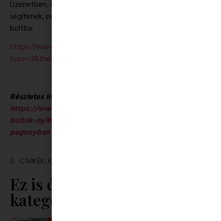
Üzenetben, chat-en, telefonon elérhetőek eladóink, akik
segítenek, pont úgy, mintha a vásárlók bemennének a
boltba:
https://www.facebook.com/obudaipagony/photos/a.384878
type=3&theater
Részletes információk:
https://www.pagony.hu/cikkek/fontos-informaciok-a-
boltok-nyitvatartasarol-es-a-csomagrendelesekrol-a-
pagonyban
CÍMKÉK:
KORONAVÍRUS
,
OTTHON A GYEREKKEL
Ez is érdekelhet ebből a
kategóriából