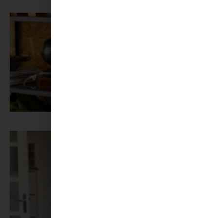
Az X-akták megkapta a saját LEGO-szettjét