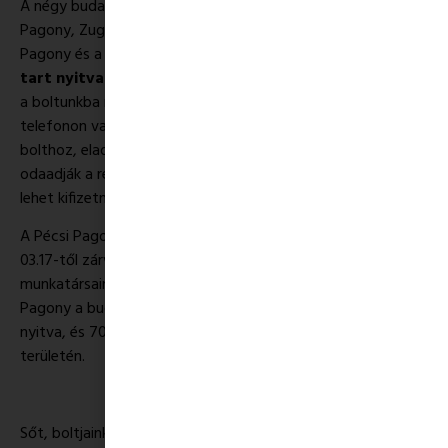
A négy budapesti boltunk (Pozsonyi Pagony, Bartók
Pagony, Zuglói Pagony, Óbudai Pagony), valamint a Győri
Pagony és a Debreceni Pagony március 17-től,
csak 15:00-ig
tart nyitva
gyógyszertári ügyeletben. Ez azt jelenti, hogy
a boltunkba nem lehet bejönni, de ha valaki előre jelzi
telefonon vagy üzenetben, hogy mit szeretne vagy eljön a
bolthoz, eladóink összeszedik, amit a vásárló szeretne vagy
odaadják a rendelt csomagot, és a bejáratnál, bankkártyával
lehet kifizetni a termékeket.
A Pécsi Pagony, a Soproni Pagony és a Kecskeméti Pagony
03.17-től zárva tart, azonban a saját városaikban
munkatársaink házhoz szállítást vállalnak. A Fehérvári
Pagony a budapesti boltokhoz hasonlóan 15:00-ig tart
nyitva, és 7000 Ft felett házhoz szállítást is vállal a város
területén.
Sőt, boltjaink online is teljes üzemben működnek.