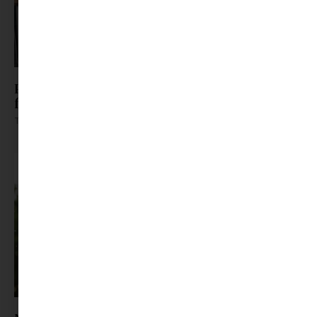
Pszichológus keresése az interneten: mire
figyelj döntés előtt?
Tovább olvasom »