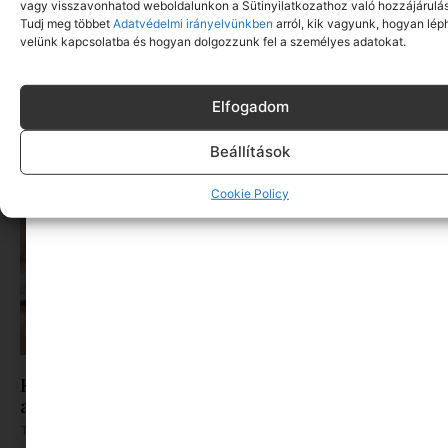
vagy visszavonhatod weboldalunkon a Sütinyilatkozathoz való hozzájárulás
Tudj meg többet
Adatvédelmi irányelvünkben
arról, kik vagyunk, hogyan lép
velünk kapcsolatba és hogyan dolgozzunk fel a személyes adatokat.
Hogyan támogasd a család immunrendszerét? –
A természetes házi patika alapjai
Tovább olvasom »
Elfogadom
Beállítások
Cookie Policy
Készen álltok a kalandokra? Így válasszátok ki
az idei szezon legjobb gyerek cipő fazonjait
Tovább olvasom »