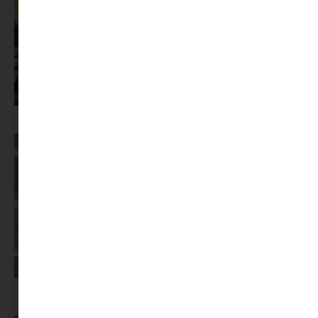
Az X-akták megkapta a saját LEGO-szettjét
Képernyőidő a nyári szünet után: hogyan lehet veszekedés nélkül új
szabályokat bevezetni?