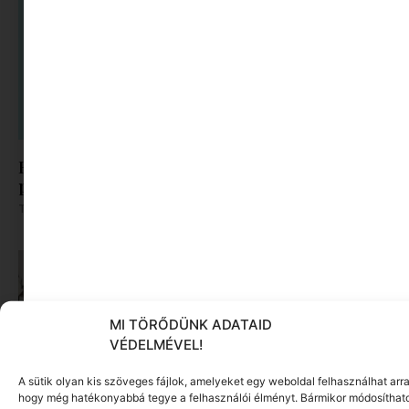
Hogyan ismerhető fel a prémium minőségű férfi
póló?
Tovább olvasom »
MI TÖRŐDÜNK ADATAID
VÉDELMÉVEL!
A sütik olyan kis szöveges fájlok, amelyeket egy weboldal felhasználhat arra
hogy még hatékonyabbá tegye a felhasználói élményt. Bármikor módosíthat