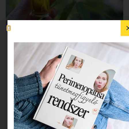
Napjainkban egyre többen keresik azokat a
természetes alapú készítményeket, amelyek
illeszkedhetnek a tudatos életmódhoz. Ennek
kapcsán egyre nagyobb figyelem irányul a CBD
olaj termékek iránt is. Bár a téma még sokak
számára új, sokan szeretnék megérteni, mit
érdemes tudni a vásárlás előtt, és hogyan
választható ki a megbízható termék.
Mi is az a CBD olaj
valójában?