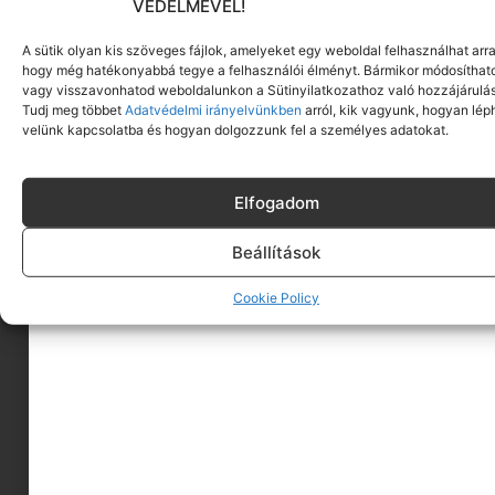
VÉDELMÉVEL!
A sütik olyan kis szöveges fájlok, amelyeket egy weboldal felhasználhat arra
hogy még hatékonyabbá tegye a felhasználói élményt. Bármikor módosíthat
vagy visszavonhatod weboldalunkon a Sütinyilatkozathoz való hozzájárulás
Tudj meg többet
Adatvédelmi irányelvünkben
arról, kik vagyunk, hogyan lép
velünk kapcsolatba és hogyan dolgozzunk fel a személyes adatokat.
Elfogadom
Beállítások
A MINIMAGRÓL
Cookie Policy
HIRDESS A MINIMAGON
FELHASZNÁLÁSI FELTÉTELEK
ADATVÉDELEM
KAPCSOLAT