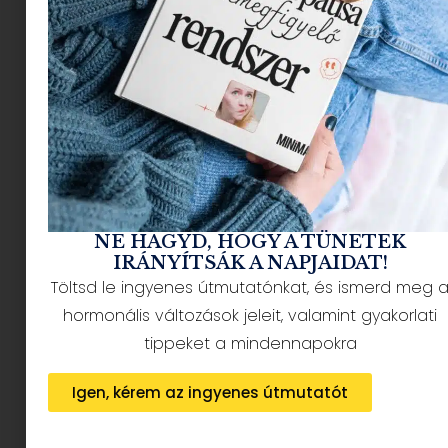
NÉPSZERŰ CIKKEK
NE HAGYD, HOGY A TÜNETEK
IRÁNYÍTSÁK A NAPJAIDAT!
Töltsd le ingyenes útmutatónkat, és ismerd meg 
HÍRLEVÉL FELIRATKOZÁS + AJÁNDÉK
hormonális változások jeleit, valamint gyakorlati
tippeket a mindennapokra
Igen, kérem az ingyenes útmutatót