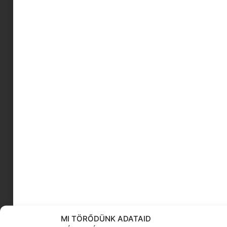
karácsonyi süti
celeb baba
gyors
ovis szandál
Carrie Fisher
filmzene
barátság és üzlet
félelemeink
manifesztáció
számolás segítő játékok
KÖVESS MINKET
MI TÖRŐDÜNK ADATAID