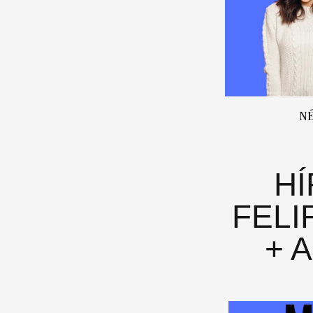
N
H
FELI
+ 