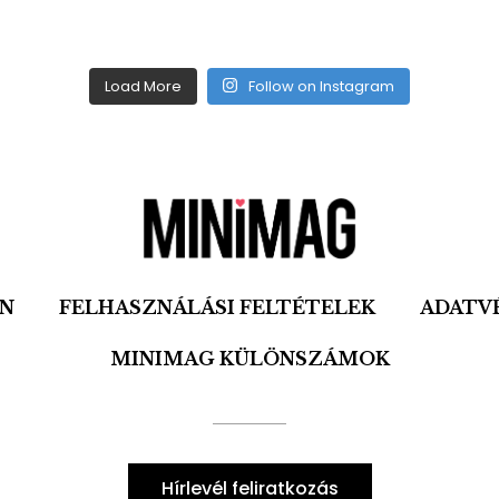
Load More
Follow on Instagram
ON
FELHASZNÁLÁSI FELTÉTELEK
ADATV
MINIMAG KÜLÖNSZÁMOK
Hírlevél feliratkozás