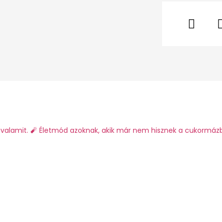
valamit.
🧨 Életmód azoknak, akik már nem hisznek a cukormáz