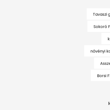
Tavaszi 
Sokoró 
k
nővényi k
Assz
Borsi F