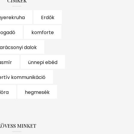
CÍMKÉK
gyerekruha
Erdők
Fogadó
komforte
arácsonyi dalok
asmír
ünnepi ebéd
ertív kommunikáció
lóra
hegmesék
KÖVESS MINKET