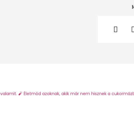
valamit.
🧨 Életmód azoknak, akik már nem hisznek a cukormáz