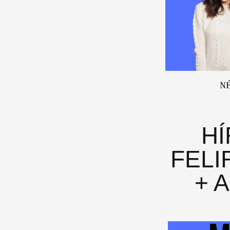
N
H
FELI
+ 