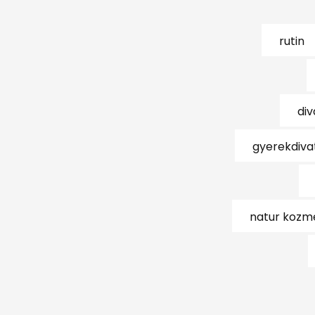
rutin
di
gyerekdiva
natur kozm