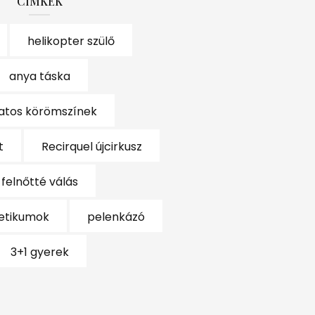
CÍMKÉK
helikopter szülő
anya táska
vatos körömszínek
t
Recirquel újcirkusz
felnőtté válás
etikumok
pelenkázó
3+1 gyerek