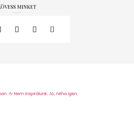
KÖVESS MINKET
ban.
🖕 Nem inspirálunk. Jó, néha igen.