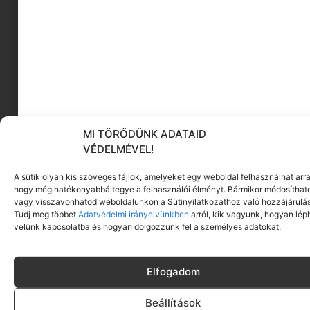
animációs filmek
utazás utáni depresszió
barátokkal közös munka.
MI TÖRŐDÜNK ADATAID
VÉDELMÉVEL!
A sütik olyan kis szöveges fájlok, amelyeket egy weboldal felhasználhat arra
hogy még hatékonyabbá tegye a felhasználói élményt. Bármikor módosíthat
KÖVESS MINKET
vagy visszavonhatod weboldalunkon a Sütinyilatkozathoz való hozzájárulás
Tudj meg többet
Adatvédelmi irányelvünkben
arról, kik vagyunk, hogyan lép
velünk kapcsolatba és hogyan dolgozzunk fel a személyes adatokat.
Elfogadom
Beállítások