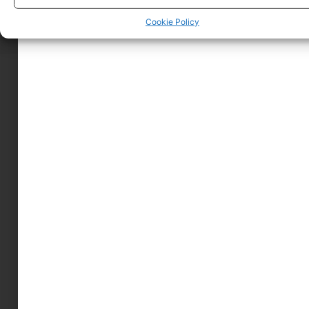
Cookie Policy
A MINIMAGRÓL
HIRDESS A MINIMAGON
FELHASZNÁLÁSI FELTÉTELEK
ADATVÉDELEM
KAPCSOLAT
IMPRESSZUM
MINIMAG KÜLÖNSZÁMOK