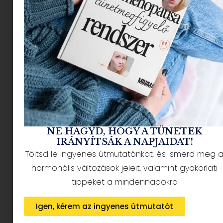
NÉPSZERŰ CIKKEK
NE HAGYD, HOGY A TÜNETEK
IRÁNYÍTSÁK A NAPJAIDAT!
Töltsd le ingyenes útmutatónkat, és ismerd meg 
HÍRLEVÉL FELIRATKOZÁS + AJÁNDÉK
hormonális változások jeleit, valamint gyakorlati
tippeket a mindennapokra
Igen, kérem az ingyenes útmutatót