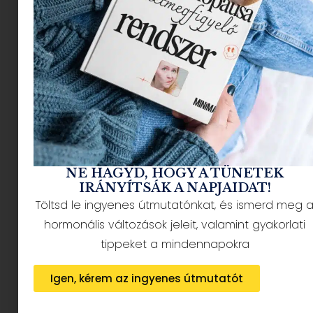
NÉPSZERŰ CIKKEK
NE HAGYD, HOGY A TÜNETEK
IRÁNYÍTSÁK A NAPJAIDAT!
Töltsd le ingyenes útmutatónkat, és ismerd meg 
HÍRLEVÉL FELIRATKOZÁS + AJÁNDÉK
hormonális változások jeleit, valamint gyakorlati
tippeket a mindennapokra
Igen, kérem az ingyenes útmutatót