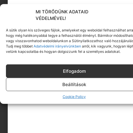
MI TÖRŐDÜNK ADATAID
KÖVESS MINKET
VÉDELMÉVEL!
A sütik olyan kis szöveges fájlok, amelyeket egy weboldal felhasználhat arra
hogy még hatékonyabbá tegye a felhasználói élményt. Bármikor módosíthat
vagy visszavonhatod weboldalunkon a Sütinyilatkozathoz való hozzájárulás
Tudj meg többet
Adatvédelmi irányelvünkben
arról, kik vagyunk, hogyan lép
velünk kapcsolatba és hogyan dolgozzunk fel a személyes adatokat.
Elfogadom
Beállítások
Cookie Policy
A MINIMAGRÓL
HIRDESS A MINIMAGON