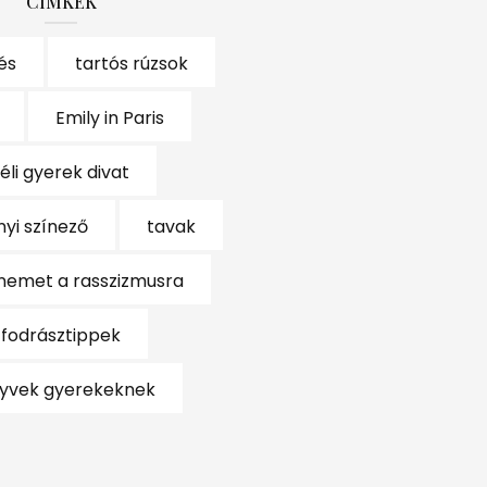
CÍMKÉK
és
tartós rúzsok
Emily in Paris
téli gyerek divat
yi színező
tavak
nemet a rasszizmusra
fodrásztippek
yvek gyerekeknek