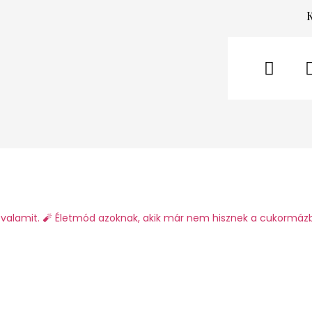
valamit.
🧨 Életmód azoknak, akik már nem hisznek a cukormáz