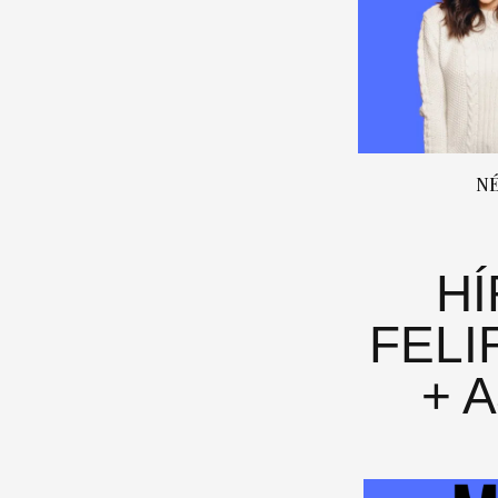
N
H
FELI
+ 