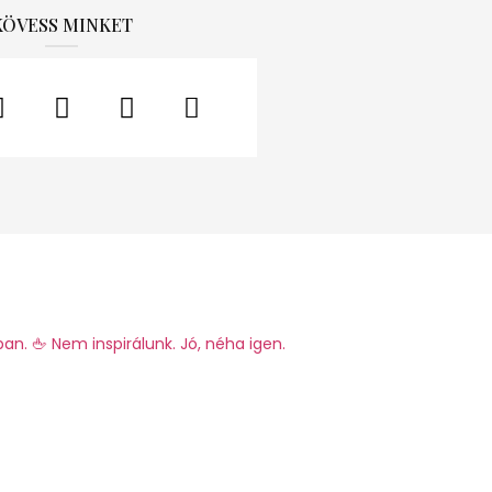
KÖVESS MINKET
ban.
🖕 Nem inspirálunk. Jó, néha igen.