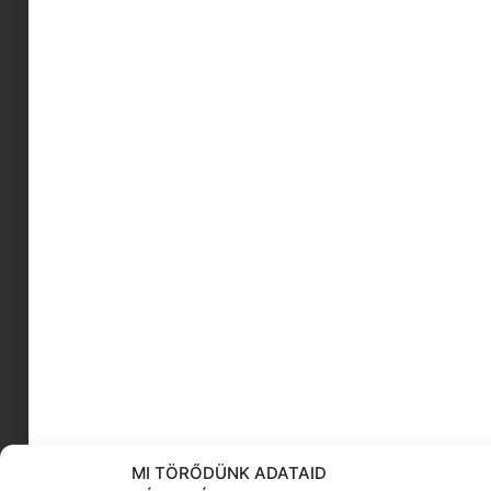
kézműves csokoládé
retro tornacipők
óvodás mese
Love bombing
Héra istennő
zene hallgatás
szülői kapcsolat
Bukkális Masszázs
babamountain
mit vegyünk az 1 évesnek
KÖVESS MINKET
MI TÖRŐDÜNK ADATAID