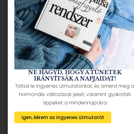
NÉPSZERŰ CIKKEK
NE HAGYD, HOGY A TÜNETEK
IRÁNYÍTSÁK A NAPJAIDAT!
Töltsd le ingyenes útmutatónkat, és ismerd meg 
HÍRLEVÉL FELIRATKOZÁS + AJÁNDÉK
hormonális változások jeleit, valamint gyakorlati
tippeket a mindennapokra
Igen, kérem az ingyenes útmutatót