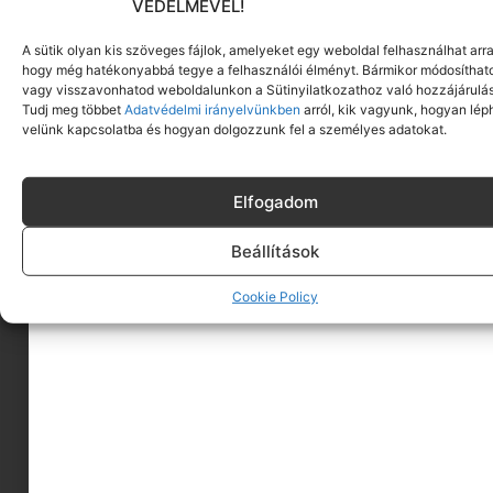
VÉDELMÉVEL!
A sütik olyan kis szöveges fájlok, amelyeket egy weboldal felhasználhat arra
hogy még hatékonyabbá tegye a felhasználói élményt. Bármikor módosíthat
vagy visszavonhatod weboldalunkon a Sütinyilatkozathoz való hozzájárulás
Tudj meg többet
Adatvédelmi irányelvünkben
arról, kik vagyunk, hogyan lép
velünk kapcsolatba és hogyan dolgozzunk fel a személyes adatokat.
Elfogadom
Beállítások
A MINIMAGRÓL
Cookie Policy
HIRDESS A MINIMAGON
FELHASZNÁLÁSI FELTÉTELEK
ADATVÉDELEM
KAPCSOLAT