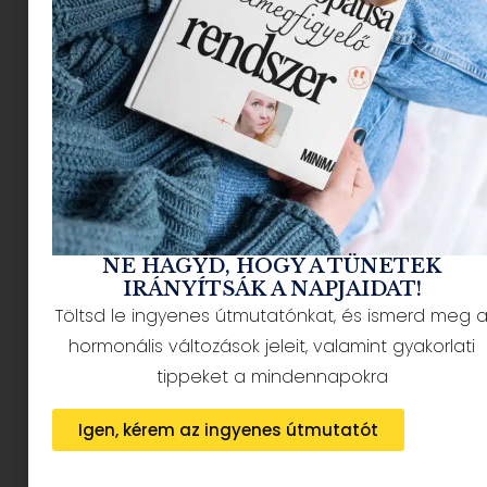
NÉPSZERŰ CIKKEK
NE HAGYD, HOGY A TÜNETEK
IRÁNYÍTSÁK A NAPJAIDAT!
Töltsd le ingyenes útmutatónkat, és ismerd meg 
HÍRLEVÉL FELIRATKOZÁS + AJÁNDÉK
hormonális változások jeleit, valamint gyakorlati
tippeket a mindennapokra
Igen, kérem az ingyenes útmutatót