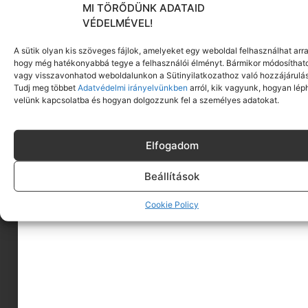
MI TÖRŐDÜNK ADATAID
VÉDELMÉVEL!
A sütik olyan kis szöveges fájlok, amelyeket egy weboldal felhasználhat arra
hogy még hatékonyabbá tegye a felhasználói élményt. Bármikor módosíthat
vagy visszavonhatod weboldalunkon a Sütinyilatkozathoz való hozzájárulás
Tudj meg többet
Adatvédelmi irányelvünkben
arról, kik vagyunk, hogyan lép
velünk kapcsolatba és hogyan dolgozzunk fel a személyes adatokat.
Elfogadom
Beállítások
Cookie Policy
A MINIMAGRÓL
HIRDESS A MINIMAGON
FELHASZNÁLÁSI FELTÉTELEK