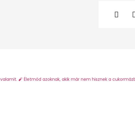
valamit.
🧨 Életmód azoknak, akik már nem hisznek a cukormáz