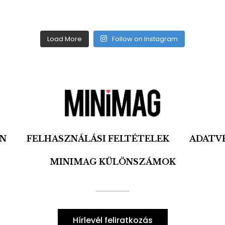
Load More
Follow on Instagram
ON
FELHASZNÁLÁSI FELTÉTELEK
ADATV
MINIMAG KÜLÖNSZÁMOK
Hírlevél feliratkozás