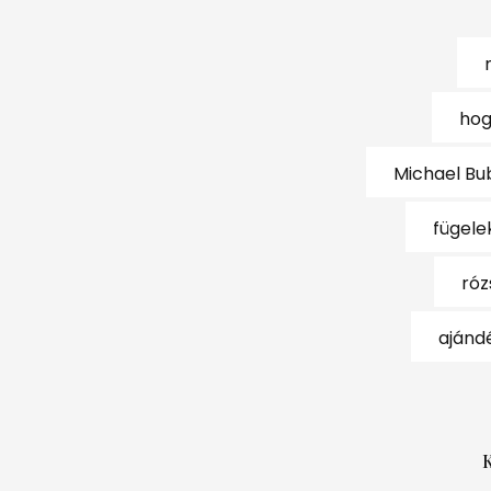
hog
Michael Bu
fügele
róz
ajándé