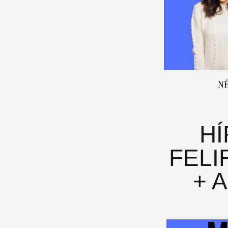
N
H
FELI
+ 