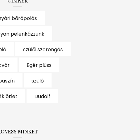
CÍMKÉK
nyári bőrápolás
yan pelenkázzunk
blé
szülői szorongás
kvár
Egér plüss
saszín
szülő
k ötlet
Dudolf
KÖVESS MINKET