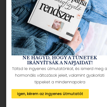
NÉPSZERŰ CIKKEK
NE HAGYD, HOGY A TÜNETEK
IRÁNYÍTSÁK A NAPJAIDAT!
Töltsd le ingyenes útmutatónkat, és ismerd meg 
HÍRLEVÉL FELIRATKOZÁS + AJÁNDÉK
hormonális változások jeleit, valamint gyakorlati
tippeket a mindennapokra
Igen, kérem az ingyenes útmutatót