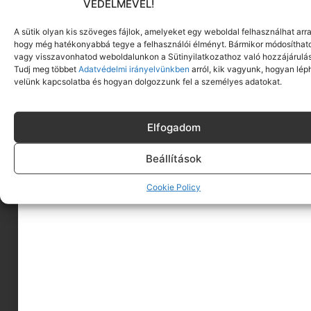
VÉDELMÉVEL!
A sütik olyan kis szöveges fájlok, amelyeket egy weboldal felhasználhat arra
hogy még hatékonyabbá tegye a felhasználói élményt. Bármikor módosíthat
vagy visszavonhatod weboldalunkon a Sütinyilatkozathoz való hozzájárulás
Tudj meg többet
Adatvédelmi irányelvünkben
arról, kik vagyunk, hogyan lép
velünk kapcsolatba és hogyan dolgozzunk fel a személyes adatokat.
Elfogadom
Beállítások
A MINIMAGRÓL
Cookie Policy
HIRDESS A MINIMAGON
FELHASZNÁLÁSI FELTÉTELEK
ADATVÉDELEM
KAPCSOLAT