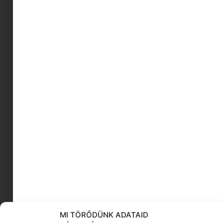
kamasz szemmel
Kapuzárási pánik
home office előnyei
lunchbox receptek
színésznő
farsangi
illegális nevek
trükkök
randi 40 felett
helloskin
KÖVESS MINKET
MI TÖRŐDÜNK ADATAID