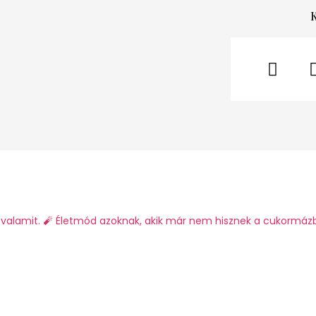
valamit.
🧨 Életmód azoknak, akik már nem hisznek a cukormáz