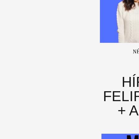
N
H
FELI
+ 