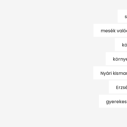
mesék valód
k
körny
Nyári kisma
Erzs
gyereke