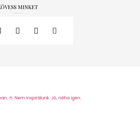
KÖVESS MINKET
ban.
🖕 Nem inspirálunk. Jó, néha igen.