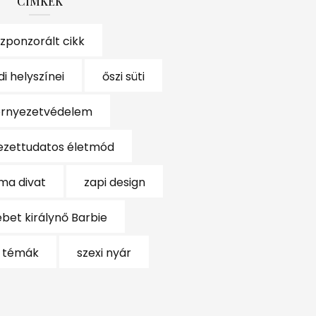
CÍMKÉK
szponzorált cikk
i helyszínei
őszi süti
örnyezetvédelem
ezettudatos életmód
ma divat
zapi design
ébet királynő Barbie
s témák
szexi nyár