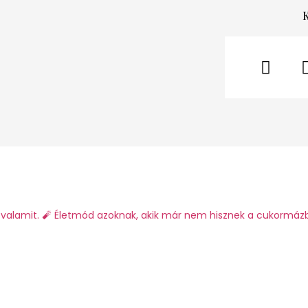
valamit.
🧨 Életmód azoknak, akik már nem hisznek a cukormáz