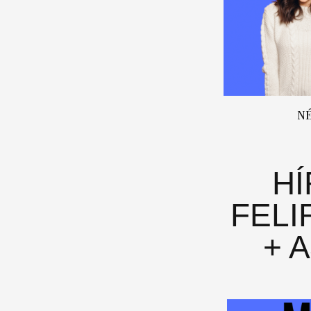
N
H
FELI
+ 