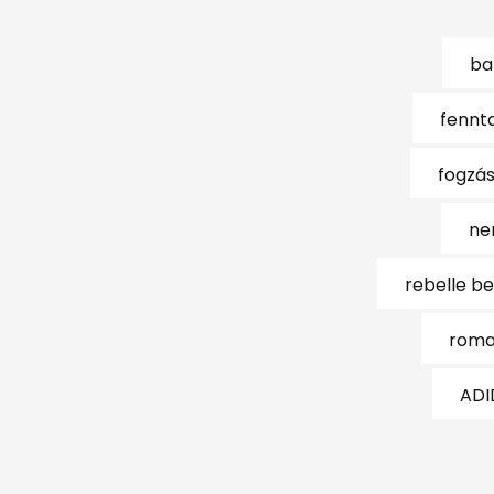
ba
fennt
fogzás
ne
rebelle b
roma
ADI