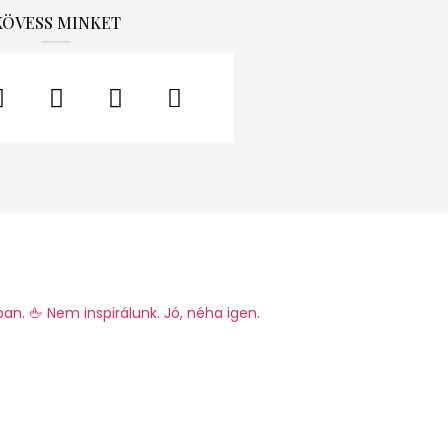
KÖVESS MINKET
ban.
🖕 Nem inspirálunk. Jó, néha igen.