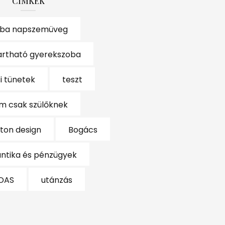
CÍMKÉK
ba napszemüveg
artható gyerekszoba
i tünetek
teszt
m csak szülőknek
eton design
Bogács
ntika és pénzügyek
DAS
utánzás