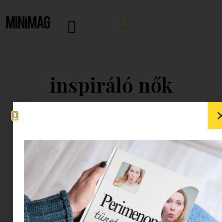
inspiráló nők