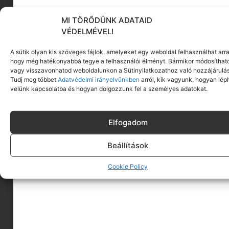
MI TÖRŐDÜNK ADATAID
KÖVESS MINKET
VÉDELMÉVEL!
A sütik olyan kis szöveges fájlok, amelyeket egy weboldal felhasználhat arra
hogy még hatékonyabbá tegye a felhasználói élményt. Bármikor módosíthat
vagy visszavonhatod weboldalunkon a Sütinyilatkozathoz való hozzájárulás
Tudj meg többet
Adatvédelmi irányelvünkben
arról, kik vagyunk, hogyan lép
velünk kapcsolatba és hogyan dolgozzunk fel a személyes adatokat.
Elfogadom
Beállítások
Cookie Policy
A MINIMAGRÓL
HIRDESS A MINIMAGON