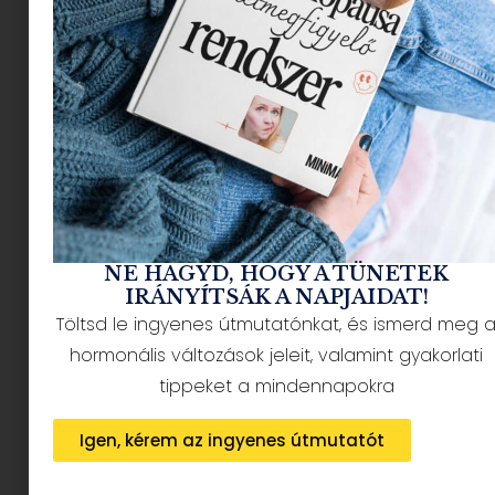
NÉPSZERŰ CIKKEK
NE HAGYD, HOGY A TÜNETEK
IRÁNYÍTSÁK A NAPJAIDAT!
Töltsd le ingyenes útmutatónkat, és ismerd meg 
HÍRLEVÉL FELIRATKOZÁS + AJÁNDÉK
hormonális változások jeleit, valamint gyakorlati
tippeket a mindennapokra
Igen, kérem az ingyenes útmutatót