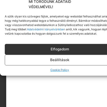
MI TÖRŐDÜNK ADATAID
VÉDELMÉVEL!
A sütik olyan kis szöveges fájlok, amelyeket egy weboldal felhasználhat arra
hogy még hatékonyabbá tegye a felhasználói élményt. Bármikor módosíthat
vagy visszavonhatod weboldalunkon a Sütinyilatkozathoz való hozzájárulás
Tudj meg többet
Adatvédelmi irányelvünkben
arról, kik vagyunk, hogyan lép
velünk kapcsolatba és hogyan dolgozzunk fel a személyes adatokat.
Elfogadom
Beállítások
Cookie Policy
A MINIMAGRÓL
HIRDESS A MINIMAGON
FELHASZNÁLÁSI FELTÉTELEK