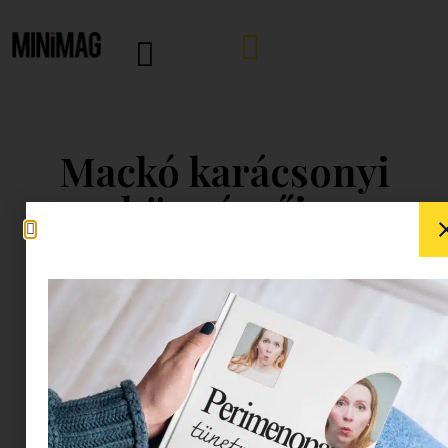
Mackó karácsonyi
böngészője