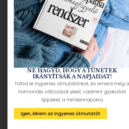
NÉPSZERŰ CIKKEK
NE HAGYD, HOGY A TÜNETEK
IRÁNYÍTSÁK A NAPJAIDAT!
Töltsd le ingyenes útmutatónkat, és ismerd meg 
hormonális változások jeleit, valamint gyakorlati
HÍRLEVÉL FELIRATKOZÁS + AJÁNDÉK
tippeket a mindennapokra
Igen, kérem az ingyenes útmutatót