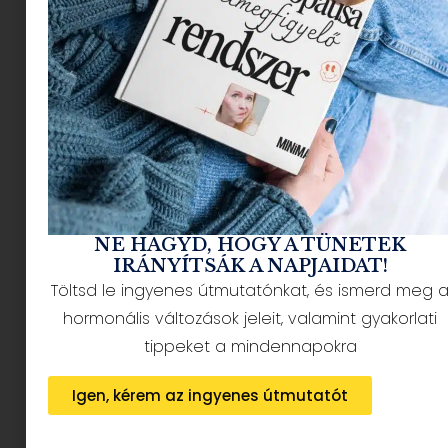
NÉPSZERŰ CIKKEK
NE HAGYD, HOGY A TÜNETEK
IRÁNYÍTSÁK A NAPJAIDAT!
Töltsd le ingyenes útmutatónkat, és ismerd meg 
HÍRLEVÉL FELIRATKOZÁS + AJÁNDÉK
hormonális változások jeleit, valamint gyakorlati
tippeket a mindennapokra
Igen, kérem az ingyenes útmutatót