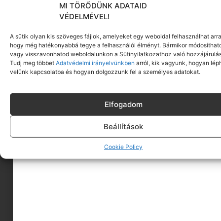
MI TÖRŐDÜNK ADATAID
VÉDELMÉVEL!
A sütik olyan kis szöveges fájlok, amelyeket egy weboldal felhasználhat arra
hogy még hatékonyabbá tegye a felhasználói élményt. Bármikor módosíthat
vagy visszavonhatod weboldalunkon a Sütinyilatkozathoz való hozzájárulás
Tudj meg többet
Adatvédelmi irányelvünkben
arról, kik vagyunk, hogyan lép
velünk kapcsolatba és hogyan dolgozzunk fel a személyes adatokat.
Elfogadom
Beállítások
Cookie Policy
A MINIMAGRÓL
HIRDESS A MINIMAGON
FELHASZNÁLÁSI FELTÉTELEK