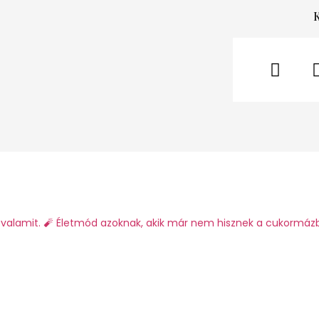
valamit.
🧨 Életmód azoknak, akik már nem hisznek a cukormáz