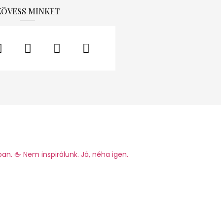
KÖVESS MINKET
ban.
🖕 Nem inspirálunk. Jó, néha igen.