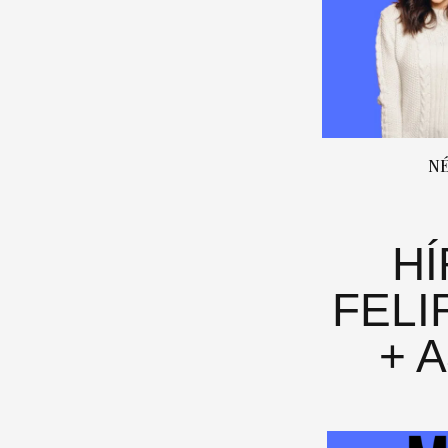
N
H
FELI
+ 