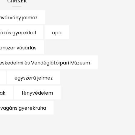
CÍMKÉK
zivárvány jelmez
józás gyerekkel
apa
anszer vásárlás
eskedelmi és Vendéglátóipari Múzeum
egyszerű jelmez
ak
fényvédelem
avagáns gyerekruha