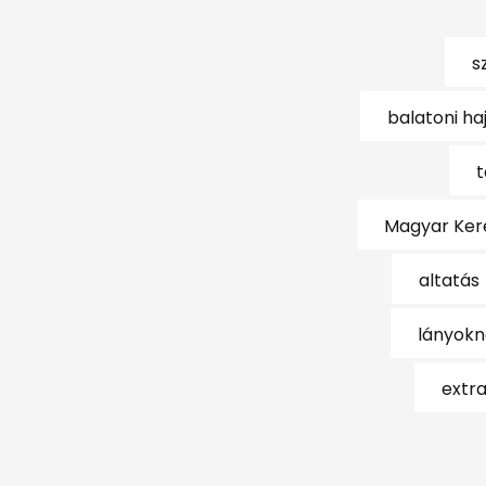
s
balatoni ha
t
Magyar Ker
altatás
lányokn
extr