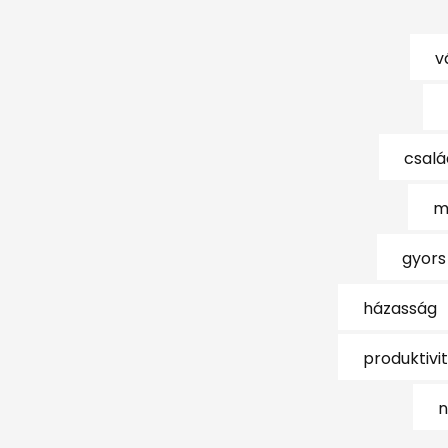
v
csalá
m
gyors
házasság
produktivi
n