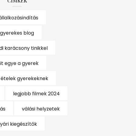
CÍMKÉK
állalkozásindítás
gyerekes blog
di karácsony tinikkel
it egye a gyerek
 ételek gyerekeknek
legjobb filmek 2024
tás
válási helyzetek
yári kiegészítők