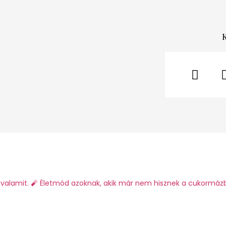
valamit.
🧨 Életmód azoknak, akik már nem hisznek a cukormáz