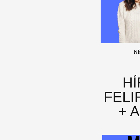
N
H
FELI
+ 