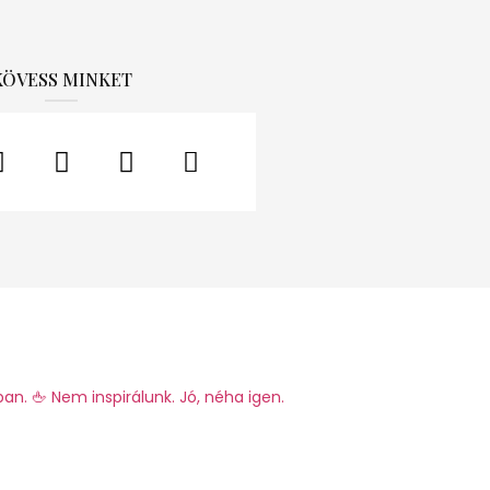
KÖVESS MINKET
ban.
🖕 Nem inspirálunk. Jó, néha igen.