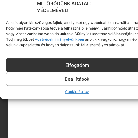
MI TÖRŐDÜNK ADATAID
VÉDELMÉVEL!
A sütik olyan kis szöveges fájlok, amelyeket egy weboldal felhasználhat arra
hogy még hatékonyabbá tegye a felhasználói élményt. Bármikor módosíthat
vagy visszavonhatod weboldalunkon a Sütinyilatkozathoz való hozzájárulás
Tudj meg többet
Adatvédelmi irányelvünkben
arról, kik vagyunk, hogyan lép
velünk kapcsolatba és hogyan dolgozzunk fel a személyes adatokat.
Elfogadom
Beállítások
Cookie Policy
A MINIMAGRÓL
HIRDESS A MINIMAGON
FELHASZNÁLÁSI FELTÉTELEK