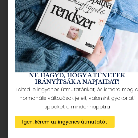
NÉPSZERŰ CIKKEK
NE HAGYD, HOGY A TÜNETEK
IRÁNYÍTSÁK A NAPJAIDAT!
Töltsd le ingyenes útmutatónkat, és ismerd meg 
HÍRLEVÉL FELIRATKOZÁS + AJÁNDÉK
hormonális változások jeleit, valamint gyakorlati
tippeket a mindennapokra
Igen, kérem az ingyenes útmutatót