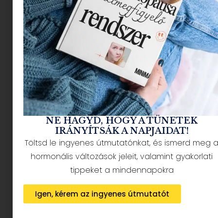
NÉPSZERŰ CIKKEK
NE HAGYD, HOGY A TÜNETEK
IRÁNYÍTSÁK A NAPJAIDAT!
Töltsd le ingyenes útmutatónkat, és ismerd meg 
HÍRLEVÉL FELIRATKOZÁS + AJÁNDÉK
hormonális változások jeleit, valamint gyakorlati
tippeket a mindennapokra
Igen, kérem az ingyenes útmutatót