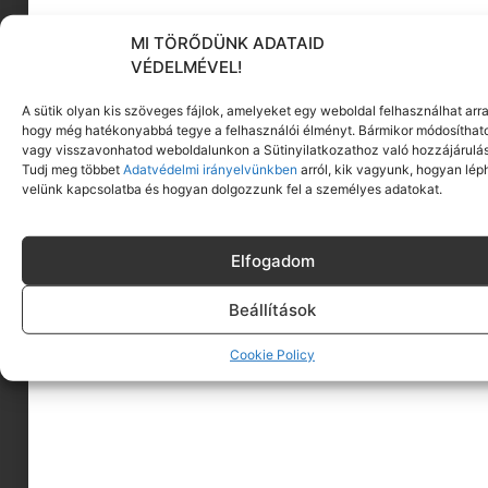
MI TÖRŐDÜNK ADATAID
KÖVESS MINKET
VÉDELMÉVEL!
A sütik olyan kis szöveges fájlok, amelyeket egy weboldal felhasználhat arra
hogy még hatékonyabbá tegye a felhasználói élményt. Bármikor módosíthat
vagy visszavonhatod weboldalunkon a Sütinyilatkozathoz való hozzájárulás
Tudj meg többet
Adatvédelmi irányelvünkben
arról, kik vagyunk, hogyan lép
velünk kapcsolatba és hogyan dolgozzunk fel a személyes adatokat.
Elfogadom
Beállítások
Cookie Policy
A MINIMAGRÓL
HIRDESS A MINIMAGON