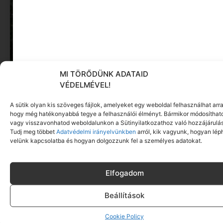
MI TÖRŐDÜNK ADATAID
VÉDELMÉVEL!
A sütik olyan kis szöveges fájlok, amelyeket egy weboldal felhasználhat arra
Ingyenes terápiás táborok szorongó
hogy még hatékonyabbá tegye a felhasználói élményt. Bármikor módosíthat
vagy visszavonhatod weboldalunkon a Sütinyilatkozathoz való hozzájárulás
gyerekeknek a Mosoly Alapítvány
Tudj meg többet
Adatvédelmi irányelvünkben
arról, kik vagyunk, hogyan lép
szervezésében
velünk kapcsolatba és hogyan dolgozzunk fel a személyes adatokat.
Tovább olvasom »
Elfogadom
Beállítások
Cookie Policy