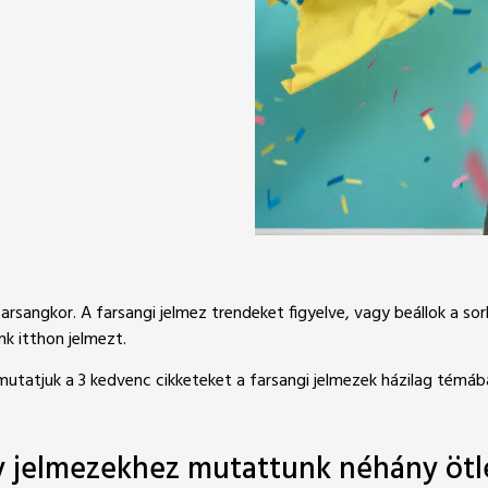
farsangkor. A farsangi jelmez trendeket figyelve, vagy beállok a s
k itthon jelmezt.
utatjuk a 3 kedvenc cikketeket a farsangi jelmezek házilag témáb
y jelmezekhez mutattunk néhány ötl