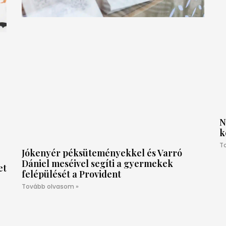
N
k
T
Jókenyér péksüteményekkel és Varró
Dániel meséivel segíti a gyermekek
et
felépülését a Provident
Tovább olvasom »