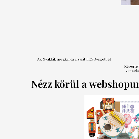
Az X-akták megkapta a saját LEGO-szettjét
Képernyő
veszeke
Nézz körül a webshopu