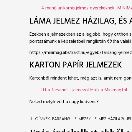
4 menő unikornis jelmez gyerekeknek -MINI
LÁMA JELMEZ HÁZILAG, ÉS 
Ezekben a jelmezekben az a legjobb, hogy otthon sa
pontszámunk a képzeletbeli ranglistán 🙂 (ha valaki
https://minimag.abstrakt.hu/egyeb/farsangi-jelmez
KARTON PAPÍR JELMEZEK
Kartonból mindent lehet, még azt is, amit nem gon
Itt a farsang! – jelmezötletek a Minimagtól
Neked melyik volt a nagy kedvenc?
CÍMKÉK:
FARSANGI JELMEZEK
,
JELMEZ HÁZILAG
,
JE