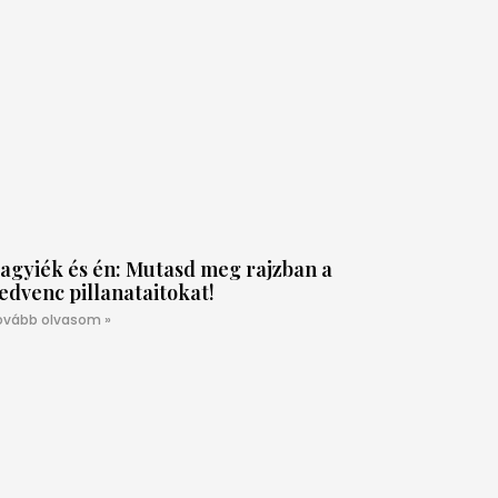
agyiék és én: Mutasd meg rajzban a
edvenc pillanataitokat!
ovább olvasom »