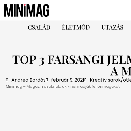
CSALÁD
ÉLETMÓD
UTAZÁS
TOP 3 FARSANGI JE
A 
Andrea Bordás
február 9, 2021
Kreatív sarok/ötl
Minimag – Magazin azoknak, akik nem adják fel önmagukat