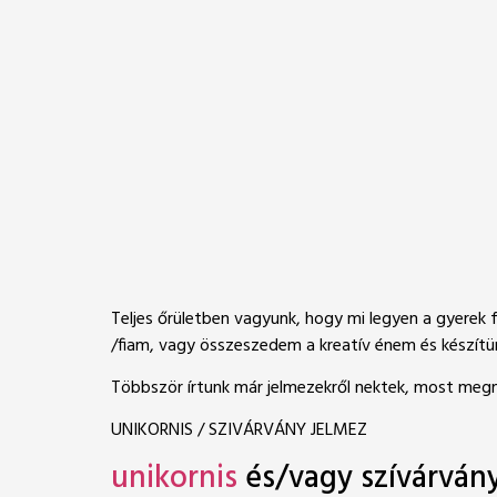
Teljes őrületben vagyunk, hogy mi legyen a gyerek 
/fiam, vagy összeszedem a kreatív énem és készítün
Többször írtunk már jelmezekről nektek, most megm
UNIKORNIS / SZIVÁRVÁNY JELMEZ
unikornis
és/vagy szívárván