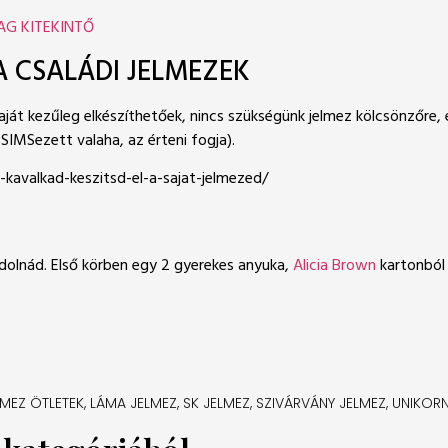
MAG KITEKINTŐ
A CSALÁDI JELMEZEK
ját kezűleg elkészíthetőek, nincs szükségünk jelmez kölcsönzőre, 
 SIMSezett valaha, az érteni fogja).
-kavalkad-keszitsd-el-a-sajat-jelmezed/
dolnád. Első körben egy 2 gyerekes anyuka,
Alicia Brown
kartonból 
LMEZ ÖTLETEK
,
LÁMA JELMEZ
,
SK JELMEZ
,
SZIVÁRVÁNY JELMEZ
,
UNIKORN