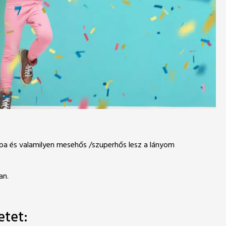
orba és valamilyen mesehős /szuperhős lesz a lányom
an.
etet: