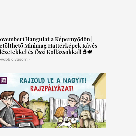
ovemberi Hangulat a Képernyődön |
etölthető Minimag Háttérképek Kávés
dézetekkel és Őszi Kollázsokkal! ☕🍁
ovább olvasom »