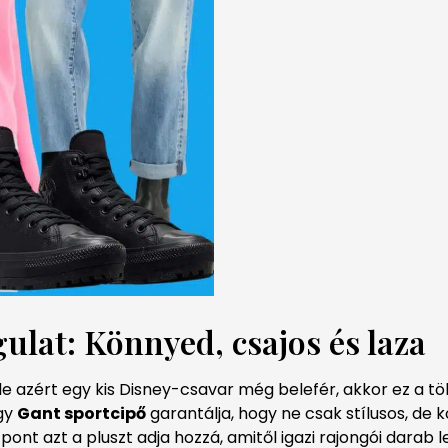
ulat: Könnyed, csajos és laza
de azért egy kis Disney-csavar még belefér, akkor ez a tö
egy
Gant sportcipő
garantálja, hogy ne csak stílusos, de k
pont azt a pluszt adja hozzá, amitől igazi rajongói darab l