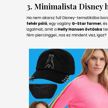
3. Minimalista Disney 
Ha nem akarsz full Disney-tematikába borul
fehér póló
, egy vagány
G-Star farmer
, é
izgalmat, amit a
Helly Hansen övtáska
te
fém piercinggel…nos ez mindent visz, igaz?