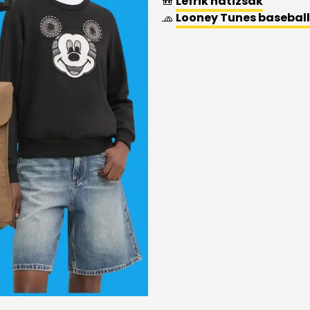
🎒
Lefrik hátizsák
🧢
Looney Tunes basebal