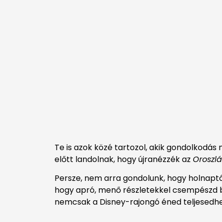
Te is azok közé tartozol, akik gondolkodás 
előtt landolnak, hogy újranézzék az
Oroszlá
Persze, nem arra gondolunk, hogy holnaptó
hogy apró, menő részletekkel csempészd be
nemcsak a Disney-rajongó éned teljesedhe