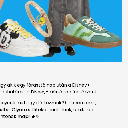
agy akik egy fárasztó nap után a Disney+
m a ruhatárad is Disney-mániában fürdőzzön!
agyunk mi, hogy ítélkezzünk?). Hanem arra,
idbe. Olyan outfiteket mutatunk, amikben
entenek majd! 🎀✨