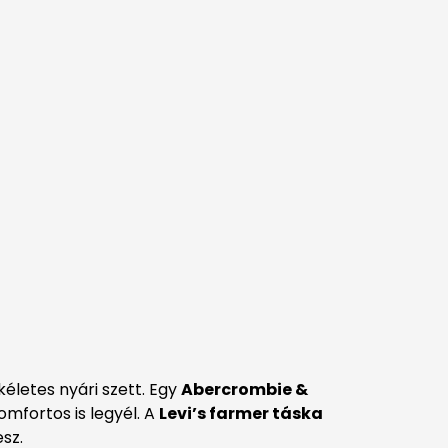
kéletes nyári szett. Egy
Abercrombie &
omfortos is legyél. A
Levi’s farmer táska
esz.