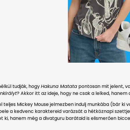
nélkül tudják, hogy
Hakuna Matata
pontosan mit jelent, v
nkirályt
? Akkor itt az ideje, hogy ne csak a lelked, hane
l teljes Mickey Mouse jelmezben indulj munkába (bár ki v
le a kedvenc karaktereid varázsát a hétköznapi szettje
t ki, hanem még a divatguru barátaid is elismerően bicc