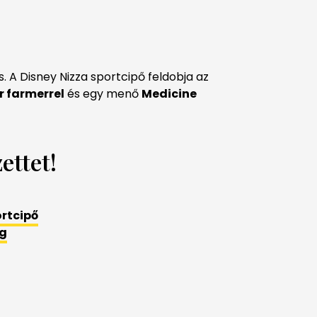
s. A Disney Nizza sportcipő feldobja az
er farmerrel
és egy menő
Medicine
ettet!
ortcipő
g