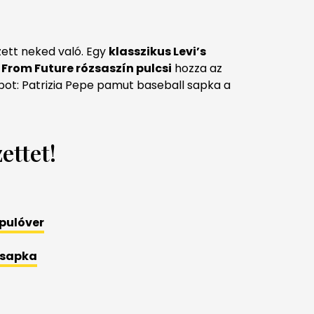
zett neked való. Egy
klasszikus Levi’s
y
From Future rózsaszín pulcsi
hozza az
ot: Patrizia Pepe pamut baseball sapka a
ettet!
 pulóver
l sapka