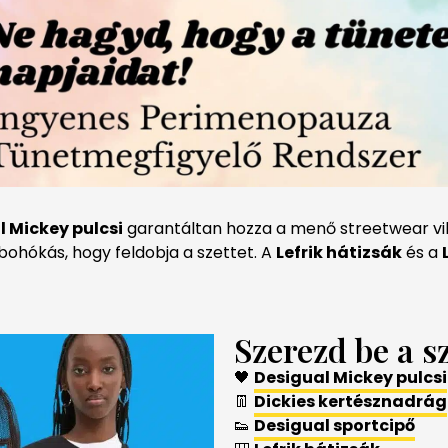
l Mickey pulcsi
garantáltan hozza a menő streetwear vi
hókás, hogy feldobja a szettet. A
Lefrik hátizsák
és a
Szerezd be a sz
🖤
Desigual Mickey pulcsi
👖
Dickies kertésznadrág
👟
Desigual sportcipő