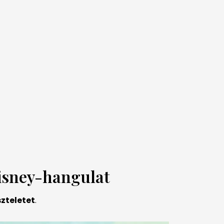
Disney-hangulat
zteletet
.