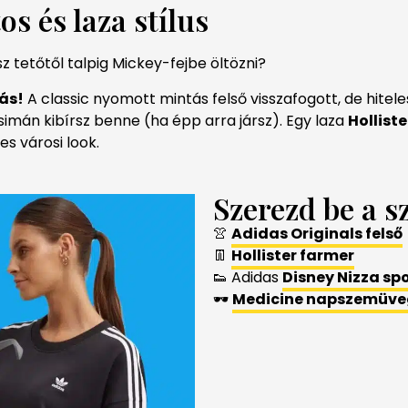
os és laza stílus
 tetőtől talpig Mickey-fejbe öltözni?
ás!
A classic nyomott mintás felső visszafogott, de hitele
simán kibírsz benne (ha épp arra jársz). Egy laza
Hollist
es városi look.
Szerezd be a sz
👚
Adidas Originals felső
👖
Hollister farmer
👟 Adidas
Disney Nizza sp
🕶
Medicine napszemüve