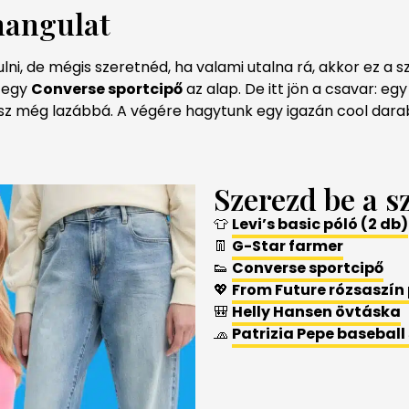
hangulat
ni, de mégis szeretnéd, ha valami utalna rá, akkor ez a s
s egy
Converse sportcipő
az alap. De itt jön a csavar: eg
sz még lazábbá. A végére hagytunk egy igazán cool darab
Szerezd be a sz
👕
Levi’s basic póló (2 db)
👖
G-Star farmer
👟
Converse sportcipő
💖
From Future rózsaszín
🎒
Helly Hansen övtáska
🧢
Patrizia Pepe basebal