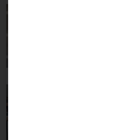
Képernyőidő a nyári szünet után: hogyan lehet veszekedés nélkül új
szabályokat bevezetni?