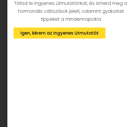
Töltsd le ingyenes útmutatónkat, és ismerd meg 
MomChic, avagy a
hormonális változások jeleit, valamint gyakorlati
stílusos anyuka
tippeket a mindennapokra
Igen, kérem az ingyenes útmutatót
Tapasztalatom szerint a hölgyek ekkor keresnek