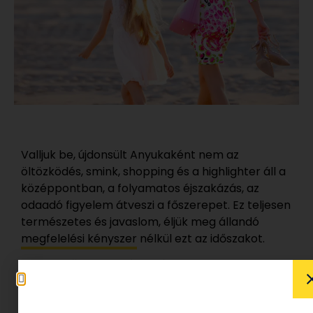
Valljuk be, újdonsült Anyukaként nem az
öltözködés, smink, shopping és a highlighter áll a
középpontban, a folyamatos éjszakázás, az
odaadó figyelem átveszi a főszerepet. Ez teljesen
természetes és javaslom, éljük meg állandó
megfelelési kényszer
nélkül ezt az időszakot.
Ahogy nő a baba, úgy kúszik vissza
fokozatosan az Anya szerep mellé a Nő,
a
délutáni nagyobb lélegzetű alvásidőkben újra