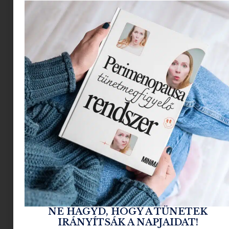
szentelhetünk magunknak egy kis körömlakkozó
időt a reggeli kihűlt kávé szürcsölgetése mellé.
Az óvodás korú gyerkőcök anyukái pedig újra
visszatérnek a munkaerőpiacra (vagy még
hamarabb), az addigi otthoni, home office,
játszóteres rucik helyett vagy mellé elegánsabb
darabokra vadásznak. Azzal azonban sokan
szembesülnek, hogy a szülés előtti időkből rájuk
maradt stílusuk és darabok nem minden
esetben átranszformálhatóak ebbe az új
életmódba. Anyuka menetrend: délelőtt meeting
az irodában, délután ovi után még egy kis
játszóterezés. Az utóbbi időben több Anyuka
Ügyfelem is erre az időszakra keresett olyan
multifunkcionális szetteket vagy kiegészítőket,
melyek minden helyzetben bevethetőek és
a
jelszó mindenkinél ugyanaz volt: kényelmes
NE HAGYD, HOGY A TÜNETEK
elegancia.
IRÁNYÍTSÁK A NAPJAIDAT!