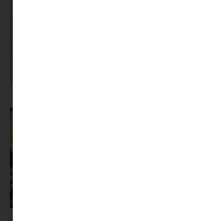
A dolgozók 94 százaléka fáradtságról számol be, mégis alig kérünk
segítséget
Az X-akták megkapta a saját LEGO-szettjét