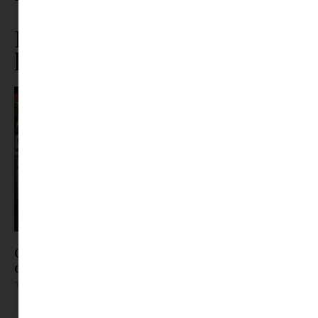
STÍLUSOS ANYUKÁK
,
SZALAY SZILVI
Ez is érdekelhet ebből a
kategóriából
ORSOYA DARCHI Dinner & Robes 5: nemzetközi
divathangulat Hajdúszoboszlón
Tovább olvasom »