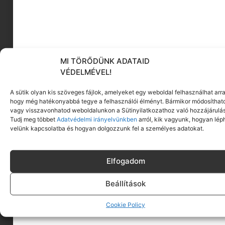
MI TÖRŐDÜNK ADATAID
VÉDELMÉVEL!
A sütik olyan kis szöveges fájlok, amelyeket egy weboldal felhasználhat arra
hogy még hatékonyabbá tegye a felhasználói élményt. Bármikor módosíthat
vagy visszavonhatod weboldalunkon a Sütinyilatkozathoz való hozzájárulás
Tudj meg többet
Adatvédelmi irányelvünkben
arról, kik vagyunk, hogyan lép
velünk kapcsolatba és hogyan dolgozzunk fel a személyes adatokat.
Szalai Szilvia
Beauty Coach
Elfogadom
Két gyerkőc Anyukája, ex-HR tanácsadó,
Beállítások
harmónia nagykövet.
Cookie Policy
A Beauty Coach mindent magában foglal, ami én
vagyok: tanácsadó, mentor, sminkes,