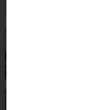
A dolgozók 94 százaléka fáradtságról számol be, mégis alig kérünk
segítséget
Az X-akták megkapta a saját LEGO-szettjét