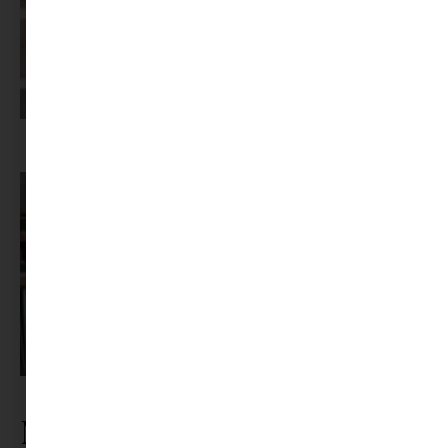
Képernyőidő a nyári szünet után: hogyan lehet veszekedés nélkül új
szabályokat bevezetni?
Pszichológus keresése az interneten: mire figyelj döntés előtt?
Nézz körül a