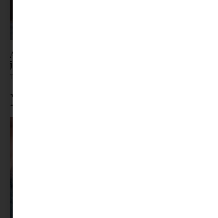
Adidas Samba alternatívák, amik ugyanolyan
jók – sőt
Tovább olvasom »
Ne maradj le rólunk