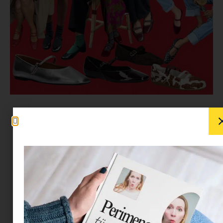
Úgy tűnik csak egy pillanatra hittem azt, hogy a
balerinacipők háttérbe szorultak. Valójában
aktívban a reneszánszukat élik, köszönik jól
vannak. Egyszerre nosztalgikusak és
kifinomultak, bármely outfitet képesek feldobni.
Ami egykor a business napokhoz kötődött az az
év egyik legfelkapott cipője lett. A tervezők
persze próbálnak az alapdarabon emelni, így