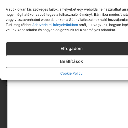
A sütik olyan kis szöveges fájlok, amelyeket egy weboldal felhasználhat arra
hogy még hatékonyabbá tegye a felhasználói élményt. Bármikor módosíthat
vagy visszavonhatod weboldalunkon a Sütinyilatkozathoz való hozzájárulás
Tudj meg többet
Adatvédelmi irányelvünkben
arról, kik vagyunk, hogyan lép
velünk kapcsolatba és hogyan dolgozzunk fel a személyes adatokat.
Elfogadom
Beállítások
ORSOYA DARCHI Dinner & Robes 5: nemzetközi
Cookie Policy
divathangulat Hajdúszoboszlón
Tovább olvasom »