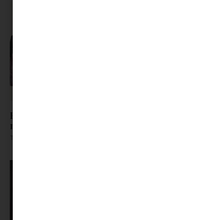
Bakancs vagy blézer? Miért ne lehetne
mindkettő?
Tovább olvasom »